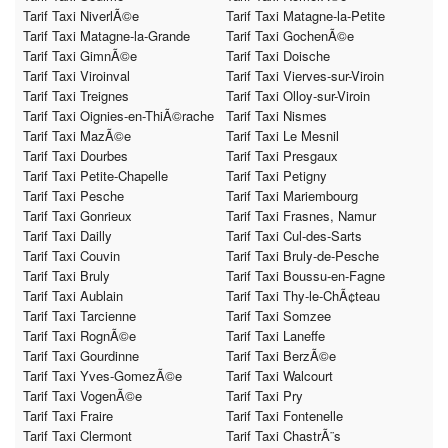
Tarif Taxi NiverlÃ©e
Tarif Taxi Matagne-la-Petite
Tarif Taxi Matagne-la-Grande
Tarif Taxi GochenÃ©e
Tarif Taxi GimnÃ©e
Tarif Taxi Doische
Tarif Taxi Viroinval
Tarif Taxi Vierves-sur-Viroin
Tarif Taxi Treignes
Tarif Taxi Olloy-sur-Viroin
Tarif Taxi Oignies-en-ThiÃ©rache
Tarif Taxi Nismes
Tarif Taxi MazÃ©e
Tarif Taxi Le Mesnil
Tarif Taxi Dourbes
Tarif Taxi Presgaux
Tarif Taxi Petite-Chapelle
Tarif Taxi Petigny
Tarif Taxi Pesche
Tarif Taxi Mariembourg
Tarif Taxi Gonrieux
Tarif Taxi Frasnes, Namur
Tarif Taxi Dailly
Tarif Taxi Cul-des-Sarts
Tarif Taxi Couvin
Tarif Taxi Bruly-de-Pesche
Tarif Taxi Bruly
Tarif Taxi Boussu-en-Fagne
Tarif Taxi Aublain
Tarif Taxi Thy-le-ChÃ¢teau
Tarif Taxi Tarcienne
Tarif Taxi Somzee
Tarif Taxi RognÃ©e
Tarif Taxi Laneffe
Tarif Taxi Gourdinne
Tarif Taxi BerzÃ©e
Tarif Taxi Yves-GomezÃ©e
Tarif Taxi Walcourt
Tarif Taxi VogenÃ©e
Tarif Taxi Pry
Tarif Taxi Fraire
Tarif Taxi Fontenelle
Tarif Taxi Clermont
Tarif Taxi ChastrÃ¨s