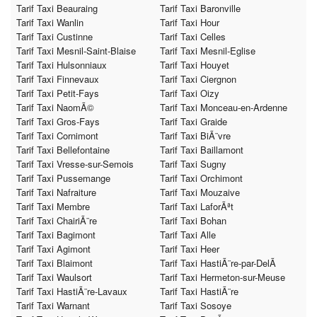
Tarif Taxi Beauraing
Tarif Taxi Baronville
Tarif Taxi Wanlin
Tarif Taxi Hour
Tarif Taxi Custinne
Tarif Taxi Celles
Tarif Taxi Mesnil-Saint-Blaise
Tarif Taxi Mesnil-Eglise
Tarif Taxi Hulsonniaux
Tarif Taxi Houyet
Tarif Taxi Finnevaux
Tarif Taxi Ciergnon
Tarif Taxi Petit-Fays
Tarif Taxi Oizy
Tarif Taxi NaomÃ©
Tarif Taxi Monceau-en-Ardenne
Tarif Taxi Gros-Fays
Tarif Taxi Graide
Tarif Taxi Cornimont
Tarif Taxi BiÃ¨vre
Tarif Taxi Bellefontaine
Tarif Taxi Baillamont
Tarif Taxi Vresse-sur-Semois
Tarif Taxi Sugny
Tarif Taxi Pussemange
Tarif Taxi Orchimont
Tarif Taxi Nafraiture
Tarif Taxi Mouzaive
Tarif Taxi Membre
Tarif Taxi LaforÃªt
Tarif Taxi ChairiÃ¨re
Tarif Taxi Bohan
Tarif Taxi Bagimont
Tarif Taxi Alle
Tarif Taxi Agimont
Tarif Taxi Heer
Tarif Taxi Blaimont
Tarif Taxi HastiÃ¨re-par-DelÃ
Tarif Taxi Waulsort
Tarif Taxi Hermeton-sur-Meuse
Tarif Taxi HastiÃ¨re-Lavaux
Tarif Taxi HastiÃ¨re
Tarif Taxi Warnant
Tarif Taxi Sosoye