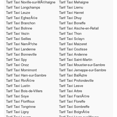
Tarif Taxi Noville-sur-MÃ©haigne
Tarif Taxi Mehaigne
Tarif Taxi Longchamps
Tarif Taxi Liernu
Tarif Taxi Leuze
Tarif Taxi Hanret
Tarif Taxi EghezÃ©e
Tarif Taxi Dhuy
Tarif Taxi Branchon
Tarif Taxi Boneffe
Tarif Taxi Bolinne
Tarif Taxi Aische-en-Refail
Tarif Taxi Vezin
Tarif Taxi Thon
Tarif Taxi Seilles
Tarif Taxi Sclayn
Tarif Taxi NamÃªche
Tarif Taxi Maizeret
Tarif Taxi Landenne
Tarif Taxi Coutisse
Tarif Taxi Bonneville
Tarif Taxi Andenne
Tarif Taxi Spy
Tarif Taxi Saint-Martin
Tarif Taxi Onoz
Tarif Taxi Moustier-sur-Sambre
Tarif Taxi Mornimont
Tarif Taxi Jemeppe-sur-Sambre
Tarif Taxi Ham-sur-Sambre
Tarif Taxi BalÃ¢tre
Tarif Taxi RiviÃ©re
Tarif Taxi Profondeville
Tarif Taxi Lustin
Tarif Taxi Lesve
Tarif Taxi Bois-de-Villers
Tarif Taxi Arbre
Tarif Taxi Soye
Tarif Taxi FraniÃ©re
Tarif Taxi Floriffoux
Tarif Taxi Floreffe
Tarif Taxi Tongrinne
Tarif Taxi Sombreffe
Tarif Taxi Ligny
Tarif Taxi BoignÃ©e
Tarif Taxi Loyers
Tarif Taxi Lives-sur-Meuse