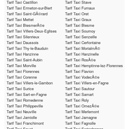
Tarif Taxi Castillon
Tarif Taxi Stave
Tarif Taxi Ermeton-sur-Biert
Tarif Taxi Furnaux
Tarif Taxi Saint-GÃ©rard
Tarif Taxi Oret
Tarif Taxi Mettet
Tarif Taxi Graux
Tarif Taxi BiesmerÃ©e
Tarif Taxi Biesme
Tarif Taxi Villers-Deux-Eglises
Tarif Taxi Soumoy
Tarif Taxi Silenrieux
Tarif Taxi Senzeille
Tarif Taxi Daussois
Tarif Taxi Cerfontaine
Tarif Taxi Thy-le-Bauduin
Tarif Taxi MorialmÃ©
Tarif Taxi Hanzinne
Tarif Taxi Hanzinelle
Tarif Taxi Saint-Aubin
Tarif Taxi RosÃ©e
Tarif Taxi Morville
Tarif Taxi Hemptinne-lez-Florennes
Tarif Taxi Florennes
Tarif Taxi Flavion
Tarif Taxi Corenne
Tarif Taxi VodecÃ©e
Tarif Taxi Villers-le-Gambon
Tarif Taxi Villers-en-Fagne
Tarif Taxi Surice
Tarif Taxi Sautour
Tarif Taxi Sart-en-Fagne
Tarif Taxi Samart
Tarif Taxi Romedenne
Tarif Taxi Roly
Tarif Taxi Philippeville
Tarif Taxi OmezÃ©e
Tarif Taxi Neuville
Tarif Taxi Merlemont
Tarif Taxi Jamiolle
Tarif Taxi Jamagne
Tarif Taxi Franchimont
Tarif Taxi Fagnolle
Tarif Taxi Sovet
Tarif Taxi Serinchamps