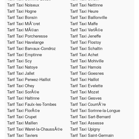
Tarif Taxi Noiseux
Tarif Taxi Nettinne
Tarif Taxi Hogne
Tarif Taxi Heure
Tarif Taxi Bonsin
Tarif Taxi Baillonville
Tarif Taxi MiÃ¨cret
Tarif Taxi Maffe
Tarif Taxi MÃ©an
Tarif Taxi VerlÃ©e
Tarif Taxi Porcheresse
Tarif Taxi Jeneffe
Tarif Taxi Havelange
Tarif Taxi Flostoy
Tarif Taxi Barvaux-Condroz
Tarif Taxi Schaltin
Tarif Taxi Emptinne
Tarif Taxi Achet
Tarif Taxi Scy
Tarif Taxi Mohiville
Tarif Taxi Natoye
Tarif Taxi Hamois
Tarif Taxi Jallet
Tarif Taxi Goesnes
Tarif Taxi Perwez-Haillot
Tarif Taxi Haillot
Tarif Taxi Ohey
Tarif Taxi Evelette
Tarif Taxi SorÃ©e
Tarif Taxi Mozet
Tarif Taxi Haltinne
Tarif Taxi Gesves
Tarif Taxi Faulx-les-Tombes
Tarif Taxi CourriÃ¨re
Tarif Taxi FlorÃ©e
Tarif Taxi Sorinne-la-Longue
Tarif Taxi Crupet
Tarif Taxi Sart-Bernard
Tarif Taxi Maillen
Tarif Taxi Assesse
Tarif Taxi Waret-la-ChaussÃ©e
Tarif Taxi Upigny
Tarif Taxi Taviers
Tarif Taxi Saint-Germain