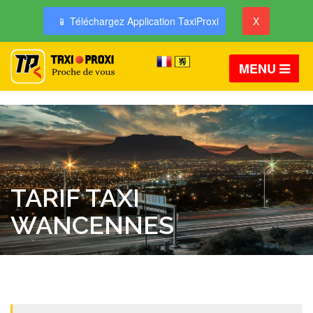
📱 Téléchargez Application TaxiProxi
X
MENU
TARIF TAXI
WANCENNES