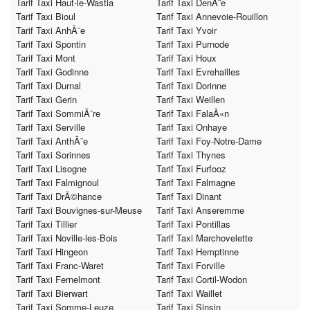
Tarif Taxi Haut-le-Wastia
Tarif Taxi DenÃ¨e
Tarif Taxi Bioul
Tarif Taxi Annevoie-Rouillon
Tarif Taxi AnhÃ¨e
Tarif Taxi Yvoir
Tarif Taxi Spontin
Tarif Taxi Purnode
Tarif Taxi Mont
Tarif Taxi Houx
Tarif Taxi Godinne
Tarif Taxi Evrehailles
Tarif Taxi Durnal
Tarif Taxi Dorinne
Tarif Taxi Gerin
Tarif Taxi Weillen
Tarif Taxi SommiÃ¨re
Tarif Taxi FalaÃ«n
Tarif Taxi Serville
Tarif Taxi Onhaye
Tarif Taxi AnthÃ¨e
Tarif Taxi Foy-Notre-Dame
Tarif Taxi Sorinnes
Tarif Taxi Thynes
Tarif Taxi Lisogne
Tarif Taxi Furfooz
Tarif Taxi Falmignoul
Tarif Taxi Falmagne
Tarif Taxi DrÃ©hance
Tarif Taxi Dinant
Tarif Taxi Bouvignes-sur-Meuse
Tarif Taxi Anseremme
Tarif Taxi Tillier
Tarif Taxi Pontillas
Tarif Taxi Noville-les-Bois
Tarif Taxi Marchovelette
Tarif Taxi Hingeon
Tarif Taxi Hemptinne
Tarif Taxi Franc-Waret
Tarif Taxi Forville
Tarif Taxi Fernelmont
Tarif Taxi Cortil-Wodon
Tarif Taxi Bierwart
Tarif Taxi Waillet
Tarif Taxi Somme-Leuze
Tarif Taxi Sinsin