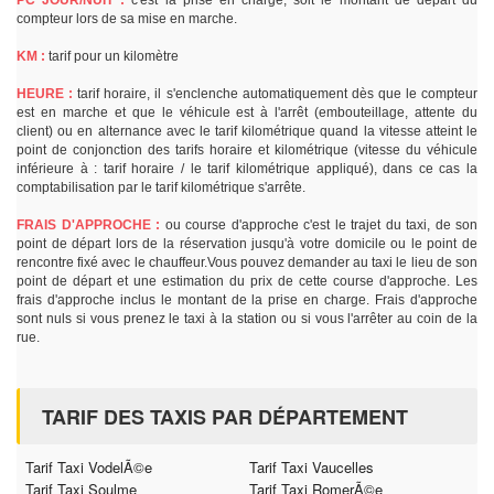
PC JOUR/NUIT :
c'est la prise en charge, soit le montant de départ du
compteur lors de sa mise en marche.
KM :
tarif pour un kilomètre
HEURE :
tarif horaire, il s'enclenche automatiquement dès que le compteur
est en marche et que le véhicule est à l'arrêt (embouteillage, attente du
client) ou en alternance avec le tarif kilométrique quand la vitesse atteint le
point de conjonction des tarifs horaire et kilométrique (vitesse du véhicule
inférieure à : tarif horaire / le tarif kilométrique appliqué), dans ce cas la
comptabilisation par le tarif kilométrique s'arrête.
FRAIS D'APPROCHE :
ou course d'approche c'est le trajet du taxi, de son
point de départ lors de la réservation jusqu'à votre domicile ou le point de
rencontre fixé avec le chauffeur.Vous pouvez demander au taxi le lieu de son
point de départ et une estimation du prix de cette course d'approche. Les
frais d'approche inclus le montant de la prise en charge. Frais d'approche
sont nuls si vous prenez le taxi à la station ou si vous l'arrêter au coin de la
rue.
TARIF DES TAXIS PAR DÉPARTEMENT
Tarif Taxi VodelÃ©e
Tarif Taxi Vaucelles
Tarif Taxi Soulme
Tarif Taxi RomerÃ©e