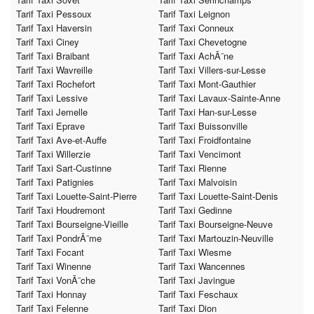
Tarif Taxi Pessoux
Tarif Taxi Leignon
Tarif Taxi Haversin
Tarif Taxi Conneux
Tarif Taxi Ciney
Tarif Taxi Chevetogne
Tarif Taxi Braibant
Tarif Taxi AchÃ¨ne
Tarif Taxi Wavreille
Tarif Taxi Villers-sur-Lesse
Tarif Taxi Rochefort
Tarif Taxi Mont-Gauthier
Tarif Taxi Lessive
Tarif Taxi Lavaux-Sainte-Anne
Tarif Taxi Jemelle
Tarif Taxi Han-sur-Lesse
Tarif Taxi Eprave
Tarif Taxi Buissonville
Tarif Taxi Ave-et-Auffe
Tarif Taxi Froidfontaine
Tarif Taxi Willerzie
Tarif Taxi Vencimont
Tarif Taxi Sart-Custinne
Tarif Taxi Rienne
Tarif Taxi Patignies
Tarif Taxi Malvoisin
Tarif Taxi Louette-Saint-Pierre
Tarif Taxi Louette-Saint-Denis
Tarif Taxi Houdremont
Tarif Taxi Gedinne
Tarif Taxi Bourseigne-Vieille
Tarif Taxi Bourseigne-Neuve
Tarif Taxi PondrÃ¨me
Tarif Taxi Martouzin-Neuville
Tarif Taxi Focant
Tarif Taxi Wiesme
Tarif Taxi Winenne
Tarif Taxi Wancennes
Tarif Taxi VonÃ¨che
Tarif Taxi Javingue
Tarif Taxi Honnay
Tarif Taxi Feschaux
Tarif Taxi Felenne
Tarif Taxi Dion