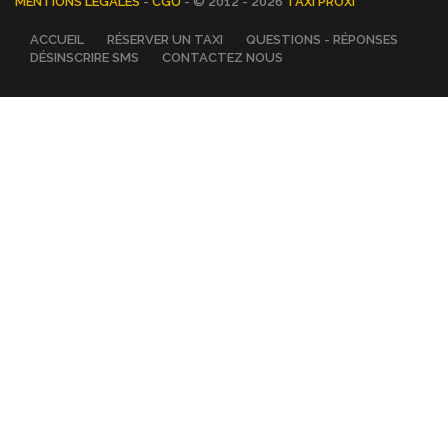
MENTIONS LÉGALES
-
CGU
- © 2012 - 2026
TAXI PROXI
ACCUEIL
RÉSERVER UN TAXI
QUESTIONS - RÉPONSES
DÉSINSCRIRE SMS
CONTACTEZ NOUS