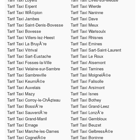
Tarif Taxi Erpent
Tarif Taxi Wierde
Tarif Taxi WÃ©pion
Tarif Taxi Naninne
Tarif Taxi Jambes
Tarif Taxi Dave
Tarif Taxi Saint-Denis-Bovesse
Tarif Taxi Meux
Tarif Taxi Bovesse
Tarif Taxi Warisoulx
Tarif Taxi Villers-lez-Heest
Tarif Taxi Rhisnes
Tarif Taxi La BruyÃ¨re
Tarif Taxi Emines
Tarif Taxi Vitrival
Tarif Taxi Sart-Saint-Laurent
Tarif Taxi Sart-Eustache
Tarif Taxi Le Roux
Tarif Taxi Fosses-la-Ville
Tarif Taxi Aisemont
Tarif Taxi Velaine-sur-Sambre
Tarif Taxi Tamines
Tarif Taxi Sambreville
Tarif Taxi MoignelÃ©e
Tarif Taxi KeumiÃ©e
Tarif Taxi Falisolle
Tarif Taxi Auvelais
Tarif Taxi Arsimont
Tarif Taxi Mazy
Tarif Taxi Isnes
Tarif Taxi Corroy-le-ChÃ¢teau
Tarif Taxi Bothey
Tarif Taxi BossiÃ¨re
Tarif Taxi Grand-Leez
Tarif Taxi SauveniÃ¨re
Tarif Taxi LonzÃ¨e
Tarif Taxi Grand-Manil
Tarif Taxi Gembloux
Tarif Taxi Ernage
Tarif Taxi Beuzet
Tarif Taxi Marche-les-Dames
Tarif Taxi GelbressÃ©e
Tarif Taxi CognelÃ©e
Tarif Taxi Boninne