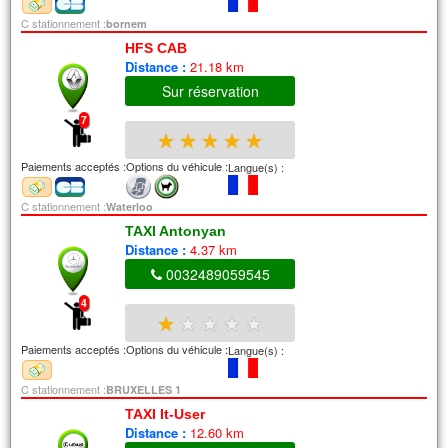
C stationnement :
bornem
HFS CAB
Distance :
21.18 km
Sur réservation
7
★
★
★
★
★
Paiements acceptés :
Options du véhicule :
Langue(s) :
C stationnement :
Waterloo
TAXI Antonyan
Distance :
4.37 km
0032489059545
4
★
★
★
★
★
Paiements acceptés :
Options du véhicule :
Langue(s) :
C stationnement :
BRUXELLES 1
TAXI It-User
Distance :
12.60 km