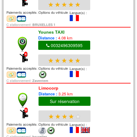
★
★
★
★
★
Paiements acceptés :
Options du véhicule :
Langue(s) :
C stationnement :
BRUXELLES 1
Younes TAXI
Distance :
4.08 km
0032496309595
4
★
★
★
★
★
Paiements acceptés :
Options du véhicule :
Langue(s) :
C stationnement :
Zaventem
Limocorp
Distance :
3.25 km
Sur réservation
8
★
★
★
★
★
Paiements acceptés :
Options du véhicule :
Langue(s) :
C stationnement :
bruxelles