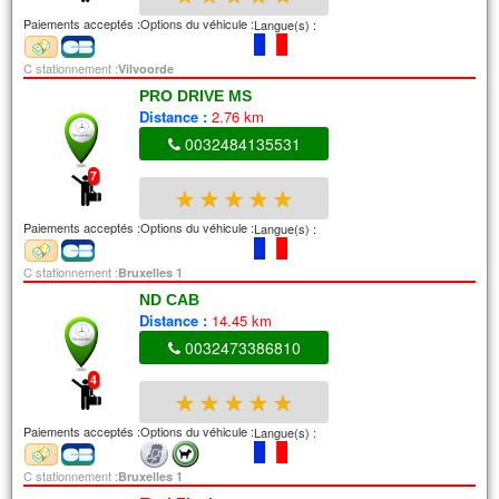
Paiements acceptés :
Options du véhicule :
Langue(s) :
C stationnement :
Vilvoorde
PRO DRIVE MS
Distance :
2.76 km
0032484135531
7
★
★
★
★
★
Paiements acceptés :
Options du véhicule :
Langue(s) :
C stationnement :
Bruxelles 1
ND CAB
Distance :
14.45 km
0032473386810
4
★
★
★
★
★
Paiements acceptés :
Options du véhicule :
Langue(s) :
C stationnement :
Bruxelles 1