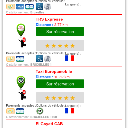
Paiements acceptés :
Options du véhicule :
Langue(s) :
C stationnement :
Bruxelles
TRS Expresse
Distance :
3.77 km
Sur réservation
4
★
★
★
★
★
Paiements acceptés :
Options du véhicule :
Langue(s) :
C stationnement :
BRUXELLES 1
Taxi Europamobile
Distance :
10.52 km
Sur réservation
4
★
★
★
★
★
Paiements acceptés :
Options du véhicule :
Langue(s) :
C stationnement :
BRUXELLES 1160
El Gayati CAB