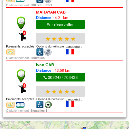
C stationnement :
BRUXELLES 1
MARAYAN CAB
Distance :
4.21 km
Sur réservation
4
★
★
★
★
★
Paiements acceptés :
Options du véhicule :
Langue(s) :
C stationnement :
Bruxelles
Ivan CAB
Distance :
13.58 km
0032484703438
4
★
★
★
★
★
Paiements acceptés :
Options du véhicule :
Langue(s) :
C stationnement :
Bruxelles 1