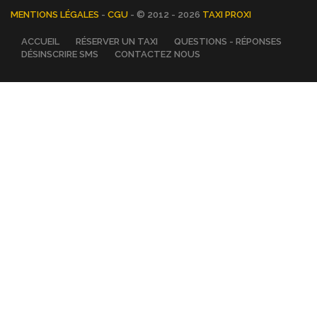
MENTIONS LÉGALES
-
CGU
- © 2012 - 2026
TAXI PROXI
ACCUEIL
RÉSERVER UN TAXI
QUESTIONS - RÉPONSES
DÉSINSCRIRE SMS
CONTACTEZ NOUS