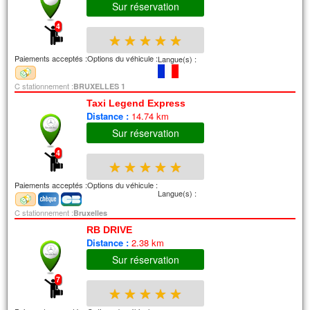
Sur réservation
4
★
★
★
★
★
Paiements acceptés :
Options du véhicule :
Langue(s) :
C stationnement :
BRUXELLES 1
Taxi Legend Express
Distance :
14.74 km
Sur réservation
4
★
★
★
★
★
Paiements acceptés :
Options du véhicule :
Langue(s) :
C stationnement :
Bruxelles
RB DRIVE
Distance :
2.38 km
Sur réservation
7
★
★
★
★
★