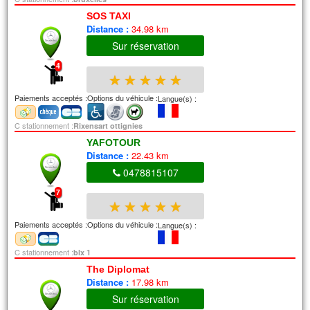
SOS TAXI
Distance :
34.98 km
Sur réservation
4
★
★
★
★
★
Paiements acceptés :
Options du véhicule :
Langue(s) :
C stationnement :
Rixensart ottignies
YAFOTOUR
Distance :
22.43 km
0478815107
7
★
★
★
★
★
Paiements acceptés :
Options du véhicule :
Langue(s) :
C stationnement :
blx 1
The Diplomat
Distance :
17.98 km
Sur réservation