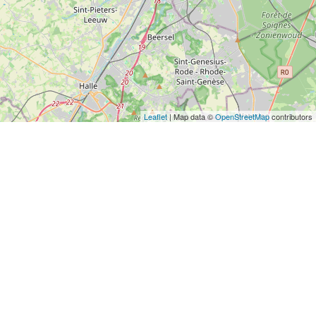
TAXIS AÉROPORTS
TAXIS GARES
Leaflet
| Map data ©
OpenStreetMap
contributors