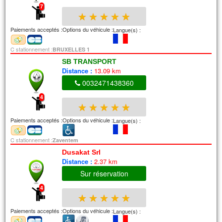
7
★
★
★
★
★
Paiements acceptés :
Options du véhicule :
Langue(s) :
C stationnement :
BRUXELLES 1
SB TRANSPORT
Distance :
13.09 km
0032471438360
4
★
★
★
★
★
Paiements acceptés :
Options du véhicule :
Langue(s) :
C stationnement :
Zaventem
Dusakat Srl
Distance :
2.37 km
Sur réservation
4
★
★
★
★
★
Paiements acceptés :
Options du véhicule :
Langue(s) :