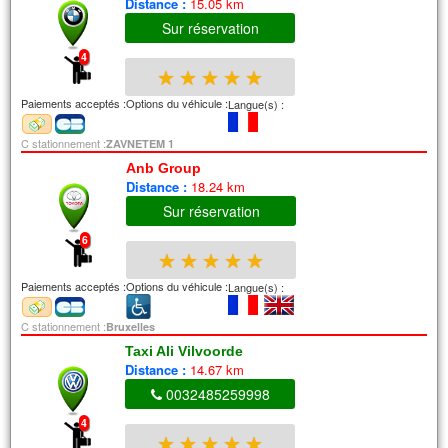
Distance :
15.05 km
Sur réservation
4
★
★
★
★
★
Paiements acceptés :
Options du véhicule :
Langue(s) :
C stationnement :
ZAVNETEM 1
Anb Group
Distance :
18.24 km
Sur réservation
6
★
★
★
★
★
Paiements acceptés :
Options du véhicule :
Langue(s) :
C stationnement :
Bruxelles
Taxi Ali Vilvoorde
Distance :
14.67 km
0032485259998
4
★
★
★
★
★