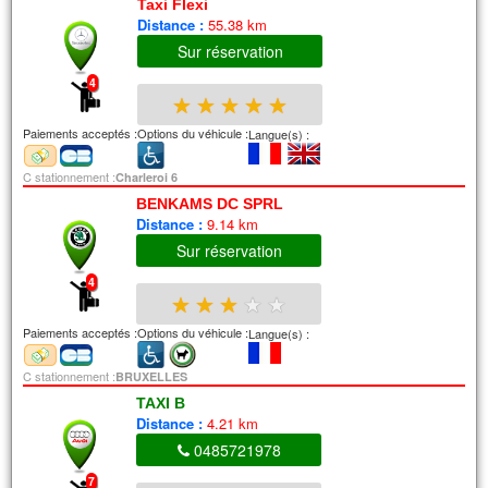
Taxi Flexi
Distance :
55.38 km
Sur réservation
4
★
★
★
★
★
Paiements acceptés :
Options du véhicule :
Langue(s) :
C stationnement :
Charleroi 6
BENKAMS DC SPRL
Distance :
9.14 km
Sur réservation
4
★
★
★
★
★
Paiements acceptés :
Options du véhicule :
Langue(s) :
C stationnement :
BRUXELLES
TAXI B
Distance :
4.21 km
0485721978
7