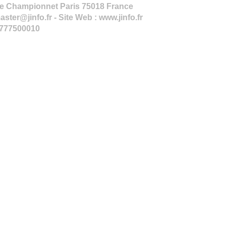
rue Championnet Paris 75018 France
ster@jinfo.fr - Site Web : www.jinfo.fr
7777500010