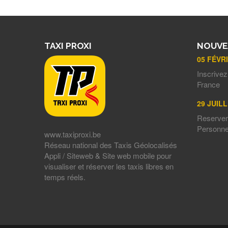
TAXI PROXI
NOUVE
05 FÉVR
Inscrivez
France
29 JUILL
Reserver 
Personn
www.taxiproxi.be
Réseau national des Taxis Géolocalisés
Appli / Siteweb & Site web mobile pour
visualiser et réserver les taxis libres en
temps réels.