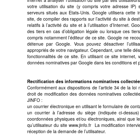
internet à analyser l’utilisation du site par ses utilisa
votre utilisation du site (y compris votre adresse IP
serveurs situés aux Etats-Unis. Google utilisera cette i
site, de compiler des rapports sur l’activité du site à des
relatifs à l’activité du site et à l’utilisation d’Interne
des tiers en cas d’obligation légale ou lorsque ces tie
compris notamment l’éditeur de ce site. Google ne reco
détenue par Google. Vous pouvez désactiver l’utilis
appropriés de votre navigateur. Cependant, une telle désa
fonctionnalités de ce site. En utilisant ce site intern
données nominatives par Google dans les conditions et pou
Rectification des informations nominatives collecté
Conformément aux dispositions de l’article 34 de la loi n
droit de modification des données nominatives collectées
JINFO
:
un courrier électronique en utilisant le formulaire de cont
un courrier à l’adresse du siège (indiquée ci-dessus
coordonnées physiques et/ou électroniques, ainsi que le 
qu’utilisateur du site www.jinfo.fr La modification inte
réception de la demande de l’utilisateur.