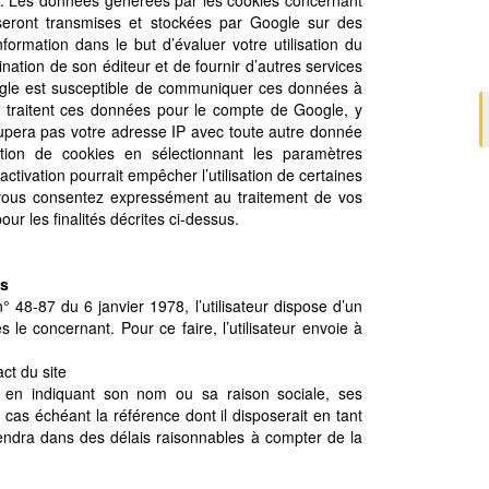
teurs. Les données générées par les cookies concernant
) seront transmises et stockées par Google sur des
nformation dans le but d’évaluer votre utilisation du
tination de son éditeur et de fournir d’autres services
t. Google est susceptible de communiquer ces données à
rs traitent ces données pour le compte de Google, y
upera pas votre adresse IP avec toute autre donnée
ation de cookies en sélectionnant les paramètres
ctivation pourrait empêcher l’utilisation de certaines
et, vous consentez expressément au traitement de vos
r les finalités décrites ci-dessus.
es
° 48-87 du 6 janvier 1978, l’utilisateur dispose d’un
 le concernant. Pour ce faire, l’utilisateur envoie à
act du site
) en indiquant son nom ou sa raison sociale, ses
cas échéant la référence dont il disposerait en tant
rviendra dans des délais raisonnables à compter de la