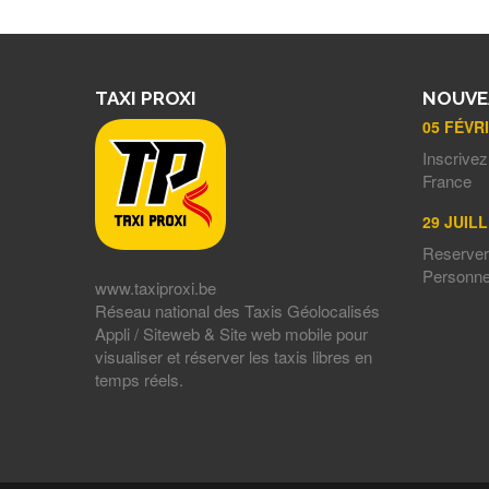
TAXI PROXI
NOUVE
05 FÉVR
Inscrivez
France
29 JUILL
Reserver 
Personn
www.taxiproxi.be
Réseau national des Taxis Géolocalisés
Appli / Siteweb & Site web mobile pour
visualiser et réserver les taxis libres en
temps réels.