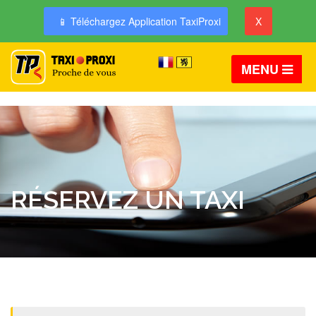
📱 Téléchargez Application TaxiProxi
X
MENU
RÉSERVEZ UN TAXI