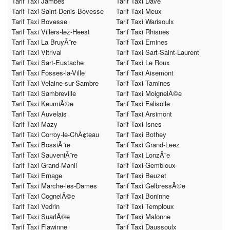
Tarif Taxi Jambes
Tarif Taxi Dave
Tarif Taxi Saint-Denis-Bovesse
Tarif Taxi Meux
Tarif Taxi Bovesse
Tarif Taxi Warisoulx
Tarif Taxi Villers-lez-Heest
Tarif Taxi Rhisnes
Tarif Taxi La BruyÃ¨re
Tarif Taxi Emines
Tarif Taxi Vitrival
Tarif Taxi Sart-Saint-Laurent
Tarif Taxi Sart-Eustache
Tarif Taxi Le Roux
Tarif Taxi Fosses-la-Ville
Tarif Taxi Aisemont
Tarif Taxi Velaine-sur-Sambre
Tarif Taxi Tamines
Tarif Taxi Sambreville
Tarif Taxi MoignelÃ©e
Tarif Taxi KeumiÃ©e
Tarif Taxi Falisolle
Tarif Taxi Auvelais
Tarif Taxi Arsimont
Tarif Taxi Mazy
Tarif Taxi Isnes
Tarif Taxi Corroy-le-ChÃ¢teau
Tarif Taxi Bothey
Tarif Taxi BossiÃ¨re
Tarif Taxi Grand-Leez
Tarif Taxi SauveniÃ¨re
Tarif Taxi LonzÃ¨e
Tarif Taxi Grand-Manil
Tarif Taxi Gembloux
Tarif Taxi Ernage
Tarif Taxi Beuzet
Tarif Taxi Marche-les-Dames
Tarif Taxi GelbressÃ©e
Tarif Taxi CognelÃ©e
Tarif Taxi Boninne
Tarif Taxi Vedrin
Tarif Taxi Temploux
Tarif Taxi SuarlÃ©e
Tarif Taxi Malonne
Tarif Taxi Flawinne
Tarif Taxi Daussoulx