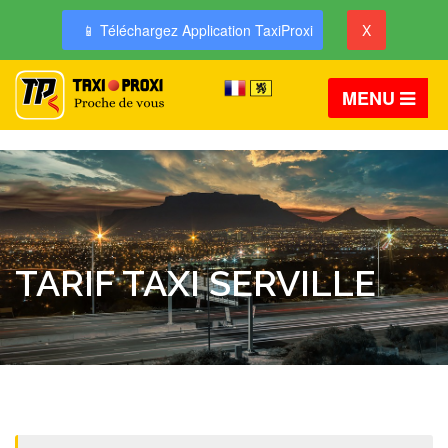
📱 Téléchargez Application TaxiProxi
X
MENU
TARIF TAXI SERVILLE