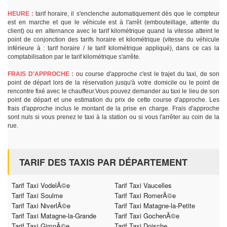
HEURE :
tarif horaire, il s'enclenche automatiquement dès que le compteur
est en marche et que le véhicule est à l'arrêt (embouteillage, attente du
client) ou en alternance avec le tarif kilométrique quand la vitesse atteint le
point de conjonction des tarifs horaire et kilométrique (vitesse du véhicule
inférieure à : tarif horaire / le tarif kilométrique appliqué), dans ce cas la
comptabilisation par le tarif kilométrique s'arrête.
FRAIS D'APPROCHE :
ou course d'approche c'est le trajet du taxi, de son
point de départ lors de la réservation jusqu'à votre domicile ou le point de
rencontre fixé avec le chauffeur.Vous pouvez demander au taxi le lieu de son
point de départ et une estimation du prix de cette course d'approche. Les
frais d'approche inclus le montant de la prise en charge. Frais d'approche
sont nuls si vous prenez le taxi à la station ou si vous l'arrêter au coin de la
rue.
TARIF DES TAXIS PAR DÉPARTEMENT
Tarif Taxi VodelÃ©e
Tarif Taxi Vaucelles
Tarif Taxi Soulme
Tarif Taxi RomerÃ©e
Tarif Taxi NiverlÃ©e
Tarif Taxi Matagne-la-Petite
Tarif Taxi Matagne-la-Grande
Tarif Taxi GochenÃ©e
Tarif Taxi GimnÃ©e
Tarif Taxi Doische