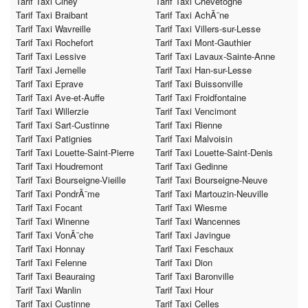
Tarif Taxi Ciney
Tarif Taxi Chevetogne
Tarif Taxi Braibant
Tarif Taxi AchÃ¨ne
Tarif Taxi Wavreille
Tarif Taxi Villers-sur-Lesse
Tarif Taxi Rochefort
Tarif Taxi Mont-Gauthier
Tarif Taxi Lessive
Tarif Taxi Lavaux-Sainte-Anne
Tarif Taxi Jemelle
Tarif Taxi Han-sur-Lesse
Tarif Taxi Eprave
Tarif Taxi Buissonville
Tarif Taxi Ave-et-Auffe
Tarif Taxi Froidfontaine
Tarif Taxi Willerzie
Tarif Taxi Vencimont
Tarif Taxi Sart-Custinne
Tarif Taxi Rienne
Tarif Taxi Patignies
Tarif Taxi Malvoisin
Tarif Taxi Louette-Saint-Pierre
Tarif Taxi Louette-Saint-Denis
Tarif Taxi Houdremont
Tarif Taxi Gedinne
Tarif Taxi Bourseigne-Vieille
Tarif Taxi Bourseigne-Neuve
Tarif Taxi PondrÃ¨me
Tarif Taxi Martouzin-Neuville
Tarif Taxi Focant
Tarif Taxi Wiesme
Tarif Taxi Winenne
Tarif Taxi Wancennes
Tarif Taxi VonÃ¨che
Tarif Taxi Javingue
Tarif Taxi Honnay
Tarif Taxi Feschaux
Tarif Taxi Felenne
Tarif Taxi Dion
Tarif Taxi Beauraing
Tarif Taxi Baronville
Tarif Taxi Wanlin
Tarif Taxi Hour
Tarif Taxi Custinne
Tarif Taxi Celles