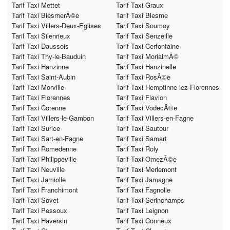
Tarif Taxi Mettet
Tarif Taxi Graux
Tarif Taxi BiesmerÃ©e
Tarif Taxi Biesme
Tarif Taxi Villers-Deux-Eglises
Tarif Taxi Soumoy
Tarif Taxi Silenrieux
Tarif Taxi Senzeille
Tarif Taxi Daussois
Tarif Taxi Cerfontaine
Tarif Taxi Thy-le-Bauduin
Tarif Taxi MorialmÃ©
Tarif Taxi Hanzinne
Tarif Taxi Hanzinelle
Tarif Taxi Saint-Aubin
Tarif Taxi RosÃ©e
Tarif Taxi Morville
Tarif Taxi Hemptinne-lez-Florennes
Tarif Taxi Florennes
Tarif Taxi Flavion
Tarif Taxi Corenne
Tarif Taxi VodecÃ©e
Tarif Taxi Villers-le-Gambon
Tarif Taxi Villers-en-Fagne
Tarif Taxi Surice
Tarif Taxi Sautour
Tarif Taxi Sart-en-Fagne
Tarif Taxi Samart
Tarif Taxi Romedenne
Tarif Taxi Roly
Tarif Taxi Philippeville
Tarif Taxi OmezÃ©e
Tarif Taxi Neuville
Tarif Taxi Merlemont
Tarif Taxi Jamiolle
Tarif Taxi Jamagne
Tarif Taxi Franchimont
Tarif Taxi Fagnolle
Tarif Taxi Sovet
Tarif Taxi Serinchamps
Tarif Taxi Pessoux
Tarif Taxi Leignon
Tarif Taxi Haversin
Tarif Taxi Conneux