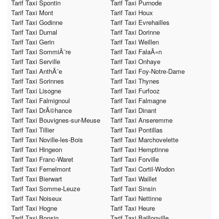
Tarif Taxi Spontin
Tarif Taxi Purnode
Tarif Taxi Mont
Tarif Taxi Houx
Tarif Taxi Godinne
Tarif Taxi Evrehailles
Tarif Taxi Durnal
Tarif Taxi Dorinne
Tarif Taxi Gerin
Tarif Taxi Weillen
Tarif Taxi SommiÃ¨re
Tarif Taxi FalaÃ«n
Tarif Taxi Serville
Tarif Taxi Onhaye
Tarif Taxi AnthÃ¨e
Tarif Taxi Foy-Notre-Dame
Tarif Taxi Sorinnes
Tarif Taxi Thynes
Tarif Taxi Lisogne
Tarif Taxi Furfooz
Tarif Taxi Falmignoul
Tarif Taxi Falmagne
Tarif Taxi DrÃ©hance
Tarif Taxi Dinant
Tarif Taxi Bouvignes-sur-Meuse
Tarif Taxi Anseremme
Tarif Taxi Tillier
Tarif Taxi Pontillas
Tarif Taxi Noville-les-Bois
Tarif Taxi Marchovelette
Tarif Taxi Hingeon
Tarif Taxi Hemptinne
Tarif Taxi Franc-Waret
Tarif Taxi Forville
Tarif Taxi Fernelmont
Tarif Taxi Cortil-Wodon
Tarif Taxi Bierwart
Tarif Taxi Waillet
Tarif Taxi Somme-Leuze
Tarif Taxi Sinsin
Tarif Taxi Noiseux
Tarif Taxi Nettinne
Tarif Taxi Hogne
Tarif Taxi Heure
Tarif Taxi Bonsin
Tarif Taxi Baillonville