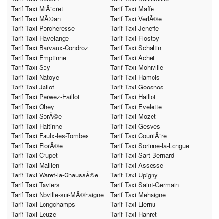
Tarif Taxi MiÃ¨cret
Tarif Taxi Maffe
Tarif Taxi MÃ©an
Tarif Taxi VerlÃ©e
Tarif Taxi Porcheresse
Tarif Taxi Jeneffe
Tarif Taxi Havelange
Tarif Taxi Flostoy
Tarif Taxi Barvaux-Condroz
Tarif Taxi Schaltin
Tarif Taxi Emptinne
Tarif Taxi Achet
Tarif Taxi Scy
Tarif Taxi Mohiville
Tarif Taxi Natoye
Tarif Taxi Hamois
Tarif Taxi Jallet
Tarif Taxi Goesnes
Tarif Taxi Perwez-Haillot
Tarif Taxi Haillot
Tarif Taxi Ohey
Tarif Taxi Evelette
Tarif Taxi SorÃ©e
Tarif Taxi Mozet
Tarif Taxi Haltinne
Tarif Taxi Gesves
Tarif Taxi Faulx-les-Tombes
Tarif Taxi CourriÃ¨re
Tarif Taxi FlorÃ©e
Tarif Taxi Sorinne-la-Longue
Tarif Taxi Crupet
Tarif Taxi Sart-Bernard
Tarif Taxi Maillen
Tarif Taxi Assesse
Tarif Taxi Waret-la-ChaussÃ©e
Tarif Taxi Upigny
Tarif Taxi Taviers
Tarif Taxi Saint-Germain
Tarif Taxi Noville-sur-MÃ©haigne
Tarif Taxi Mehaigne
Tarif Taxi Longchamps
Tarif Taxi Liernu
Tarif Taxi Leuze
Tarif Taxi Hanret