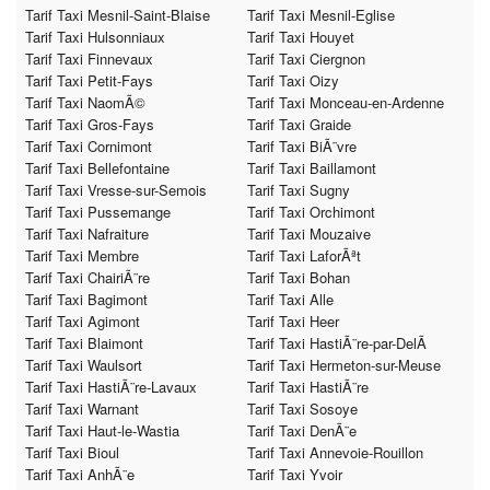
Tarif Taxi Mesnil-Saint-Blaise
Tarif Taxi Mesnil-Eglise
Tarif Taxi Hulsonniaux
Tarif Taxi Houyet
Tarif Taxi Finnevaux
Tarif Taxi Ciergnon
Tarif Taxi Petit-Fays
Tarif Taxi Oizy
Tarif Taxi NaomÃ©
Tarif Taxi Monceau-en-Ardenne
Tarif Taxi Gros-Fays
Tarif Taxi Graide
Tarif Taxi Cornimont
Tarif Taxi BiÃ¨vre
Tarif Taxi Bellefontaine
Tarif Taxi Baillamont
Tarif Taxi Vresse-sur-Semois
Tarif Taxi Sugny
Tarif Taxi Pussemange
Tarif Taxi Orchimont
Tarif Taxi Nafraiture
Tarif Taxi Mouzaive
Tarif Taxi Membre
Tarif Taxi LaforÃªt
Tarif Taxi ChairiÃ¨re
Tarif Taxi Bohan
Tarif Taxi Bagimont
Tarif Taxi Alle
Tarif Taxi Agimont
Tarif Taxi Heer
Tarif Taxi Blaimont
Tarif Taxi HastiÃ¨re-par-DelÃ
Tarif Taxi Waulsort
Tarif Taxi Hermeton-sur-Meuse
Tarif Taxi HastiÃ¨re-Lavaux
Tarif Taxi HastiÃ¨re
Tarif Taxi Warnant
Tarif Taxi Sosoye
Tarif Taxi Haut-le-Wastia
Tarif Taxi DenÃ¨e
Tarif Taxi Bioul
Tarif Taxi Annevoie-Rouillon
Tarif Taxi AnhÃ¨e
Tarif Taxi Yvoir