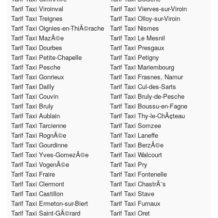
Tarif Taxi Viroinval
Tarif Taxi Vierves-sur-Viroin
Tarif Taxi Treignes
Tarif Taxi Olloy-sur-Viroin
Tarif Taxi Oignies-en-ThiÃ©rache
Tarif Taxi Nismes
Tarif Taxi MazÃ©e
Tarif Taxi Le Mesnil
Tarif Taxi Dourbes
Tarif Taxi Presgaux
Tarif Taxi Petite-Chapelle
Tarif Taxi Petigny
Tarif Taxi Pesche
Tarif Taxi Mariembourg
Tarif Taxi Gonrieux
Tarif Taxi Frasnes, Namur
Tarif Taxi Dailly
Tarif Taxi Cul-des-Sarts
Tarif Taxi Couvin
Tarif Taxi Bruly-de-Pesche
Tarif Taxi Bruly
Tarif Taxi Boussu-en-Fagne
Tarif Taxi Aublain
Tarif Taxi Thy-le-ChÃ¢teau
Tarif Taxi Tarcienne
Tarif Taxi Somzee
Tarif Taxi RognÃ©e
Tarif Taxi Laneffe
Tarif Taxi Gourdinne
Tarif Taxi BerzÃ©e
Tarif Taxi Yves-GomezÃ©e
Tarif Taxi Walcourt
Tarif Taxi VogenÃ©e
Tarif Taxi Pry
Tarif Taxi Fraire
Tarif Taxi Fontenelle
Tarif Taxi Clermont
Tarif Taxi ChastrÃ¨s
Tarif Taxi Castillon
Tarif Taxi Stave
Tarif Taxi Ermeton-sur-Biert
Tarif Taxi Furnaux
Tarif Taxi Saint-GÃ©rard
Tarif Taxi Oret