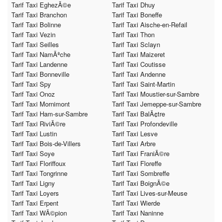
Tarif Taxi EghezÃ©e
Tarif Taxi Dhuy
Tarif Taxi Branchon
Tarif Taxi Boneffe
Tarif Taxi Bolinne
Tarif Taxi Aische-en-Refail
Tarif Taxi Vezin
Tarif Taxi Thon
Tarif Taxi Seilles
Tarif Taxi Sclayn
Tarif Taxi NamÃªche
Tarif Taxi Maizeret
Tarif Taxi Landenne
Tarif Taxi Coutisse
Tarif Taxi Bonneville
Tarif Taxi Andenne
Tarif Taxi Spy
Tarif Taxi Saint-Martin
Tarif Taxi Onoz
Tarif Taxi Moustier-sur-Sambre
Tarif Taxi Mornimont
Tarif Taxi Jemeppe-sur-Sambre
Tarif Taxi Ham-sur-Sambre
Tarif Taxi BalÃ¢tre
Tarif Taxi RiviÃ©re
Tarif Taxi Profondeville
Tarif Taxi Lustin
Tarif Taxi Lesve
Tarif Taxi Bois-de-Villers
Tarif Taxi Arbre
Tarif Taxi Soye
Tarif Taxi FraniÃ©re
Tarif Taxi Floriffoux
Tarif Taxi Floreffe
Tarif Taxi Tongrinne
Tarif Taxi Sombreffe
Tarif Taxi Ligny
Tarif Taxi BoignÃ©e
Tarif Taxi Loyers
Tarif Taxi Lives-sur-Meuse
Tarif Taxi Erpent
Tarif Taxi Wierde
Tarif Taxi WÃ©pion
Tarif Taxi Naninne