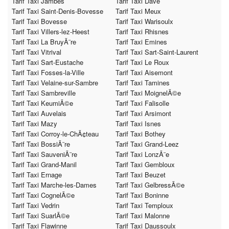
Tarif Taxi Jambes
Tarif Taxi Dave
Tarif Taxi Saint-Denis-Bovesse
Tarif Taxi Meux
Tarif Taxi Bovesse
Tarif Taxi Warisoulx
Tarif Taxi Villers-lez-Heest
Tarif Taxi Rhisnes
Tarif Taxi La BruyÃ¨re
Tarif Taxi Emines
Tarif Taxi Vitrival
Tarif Taxi Sart-Saint-Laurent
Tarif Taxi Sart-Eustache
Tarif Taxi Le Roux
Tarif Taxi Fosses-la-Ville
Tarif Taxi Aisemont
Tarif Taxi Velaine-sur-Sambre
Tarif Taxi Tamines
Tarif Taxi Sambreville
Tarif Taxi MoignelÃ©e
Tarif Taxi KeumiÃ©e
Tarif Taxi Falisolle
Tarif Taxi Auvelais
Tarif Taxi Arsimont
Tarif Taxi Mazy
Tarif Taxi Isnes
Tarif Taxi Corroy-le-ChÃ¢teau
Tarif Taxi Bothey
Tarif Taxi BossiÃ¨re
Tarif Taxi Grand-Leez
Tarif Taxi SauveniÃ¨re
Tarif Taxi LonzÃ¨e
Tarif Taxi Grand-Manil
Tarif Taxi Gembloux
Tarif Taxi Ernage
Tarif Taxi Beuzet
Tarif Taxi Marche-les-Dames
Tarif Taxi GelbressÃ©e
Tarif Taxi CognelÃ©e
Tarif Taxi Boninne
Tarif Taxi Vedrin
Tarif Taxi Temploux
Tarif Taxi SuarlÃ©e
Tarif Taxi Malonne
Tarif Taxi Flawinne
Tarif Taxi Daussoulx