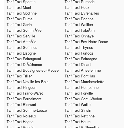
Tarif Taxi Spontin
Tarif Taxi Purnode
Tarif Taxi Mont
Tarif Taxi Houx
Tarif Taxi Godinne
Tarif Taxi Evrehailles
Tarif Taxi Durnal
Tarif Taxi Dorinne
Tarif Taxi Gerin
Tarif Taxi Weillen
Tarif Taxi SommiÃ¨re
Tarif Taxi FalaÃ«n
Tarif Taxi Serville
Tarif Taxi Onhaye
Tarif Taxi AnthÃ¨e
Tarif Taxi Foy-Notre-Dame
Tarif Taxi Sorinnes
Tarif Taxi Thynes
Tarif Taxi Lisogne
Tarif Taxi Furfooz
Tarif Taxi Falmignoul
Tarif Taxi Falmagne
Tarif Taxi DrÃ©hance
Tarif Taxi Dinant
Tarif Taxi Bouvignes-sur-Meuse
Tarif Taxi Anseremme
Tarif Taxi Tillier
Tarif Taxi Pontillas
Tarif Taxi Noville-les-Bois
Tarif Taxi Marchovelette
Tarif Taxi Hingeon
Tarif Taxi Hemptinne
Tarif Taxi Franc-Waret
Tarif Taxi Forville
Tarif Taxi Fernelmont
Tarif Taxi Cortil-Wodon
Tarif Taxi Bierwart
Tarif Taxi Waillet
Tarif Taxi Somme-Leuze
Tarif Taxi Sinsin
Tarif Taxi Noiseux
Tarif Taxi Nettinne
Tarif Taxi Hogne
Tarif Taxi Heure
Tarif Taxi Bonsin
Tarif Taxi Baillonville