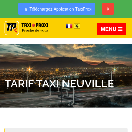
📱 Téléchargez Application TaxiProxi
X
MENU
TARIF TAXI NEUVILLE