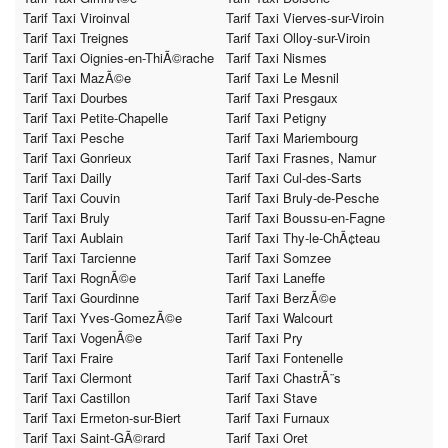
Tarif Taxi Viroinval
Tarif Taxi Vierves-sur-Viroin
Tarif Taxi Treignes
Tarif Taxi Olloy-sur-Viroin
Tarif Taxi Oignies-en-ThiÃ©rache
Tarif Taxi Nismes
Tarif Taxi MazÃ©e
Tarif Taxi Le Mesnil
Tarif Taxi Dourbes
Tarif Taxi Presgaux
Tarif Taxi Petite-Chapelle
Tarif Taxi Petigny
Tarif Taxi Pesche
Tarif Taxi Mariembourg
Tarif Taxi Gonrieux
Tarif Taxi Frasnes, Namur
Tarif Taxi Dailly
Tarif Taxi Cul-des-Sarts
Tarif Taxi Couvin
Tarif Taxi Bruly-de-Pesche
Tarif Taxi Bruly
Tarif Taxi Boussu-en-Fagne
Tarif Taxi Aublain
Tarif Taxi Thy-le-ChÃ¢teau
Tarif Taxi Tarcienne
Tarif Taxi Somzee
Tarif Taxi RognÃ©e
Tarif Taxi Laneffe
Tarif Taxi Gourdinne
Tarif Taxi BerzÃ©e
Tarif Taxi Yves-GomezÃ©e
Tarif Taxi Walcourt
Tarif Taxi VogenÃ©e
Tarif Taxi Pry
Tarif Taxi Fraire
Tarif Taxi Fontenelle
Tarif Taxi Clermont
Tarif Taxi ChastrÃ¨s
Tarif Taxi Castillon
Tarif Taxi Stave
Tarif Taxi Ermeton-sur-Biert
Tarif Taxi Furnaux
Tarif Taxi Saint-GÃ©rard
Tarif Taxi Oret