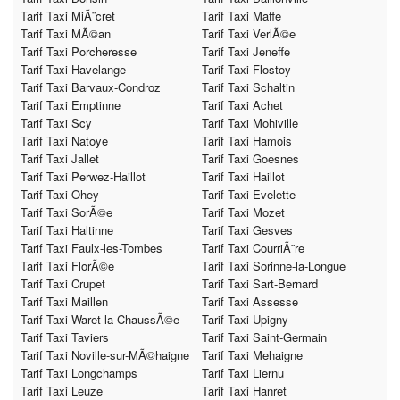
Tarif Taxi MiÃ¨cret
Tarif Taxi Maffe
Tarif Taxi MÃ©an
Tarif Taxi VerlÃ©e
Tarif Taxi Porcheresse
Tarif Taxi Jeneffe
Tarif Taxi Havelange
Tarif Taxi Flostoy
Tarif Taxi Barvaux-Condroz
Tarif Taxi Schaltin
Tarif Taxi Emptinne
Tarif Taxi Achet
Tarif Taxi Scy
Tarif Taxi Mohiville
Tarif Taxi Natoye
Tarif Taxi Hamois
Tarif Taxi Jallet
Tarif Taxi Goesnes
Tarif Taxi Perwez-Haillot
Tarif Taxi Haillot
Tarif Taxi Ohey
Tarif Taxi Evelette
Tarif Taxi SorÃ©e
Tarif Taxi Mozet
Tarif Taxi Haltinne
Tarif Taxi Gesves
Tarif Taxi Faulx-les-Tombes
Tarif Taxi CourriÃ¨re
Tarif Taxi FlorÃ©e
Tarif Taxi Sorinne-la-Longue
Tarif Taxi Crupet
Tarif Taxi Sart-Bernard
Tarif Taxi Maillen
Tarif Taxi Assesse
Tarif Taxi Waret-la-ChaussÃ©e
Tarif Taxi Upigny
Tarif Taxi Taviers
Tarif Taxi Saint-Germain
Tarif Taxi Noville-sur-MÃ©haigne
Tarif Taxi Mehaigne
Tarif Taxi Longchamps
Tarif Taxi Liernu
Tarif Taxi Leuze
Tarif Taxi Hanret