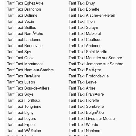
Tarif Taxi EghezÃ©e
Tarif Taxi Dhuy
Tarif Taxi Branchon
Tarif Taxi Boneffe
Tarif Taxi Bolinne
Tarif Taxi Aische-en-Refail
Tarif Taxi Vezin
Tarif Taxi Thon
Tarif Taxi Seilles
Tarif Taxi Sclayn
Tarif Taxi NamÃªche
Tarif Taxi Maizeret
Tarif Taxi Landenne
Tarif Taxi Coutisse
Tarif Taxi Bonneville
Tarif Taxi Andenne
Tarif Taxi Spy
Tarif Taxi Saint-Martin
Tarif Taxi Onoz
Tarif Taxi Moustier-sur-Sambre
Tarif Taxi Mornimont
Tarif Taxi Jemeppe-sur-Sambre
Tarif Taxi Ham-sur-Sambre
Tarif Taxi BalÃ¢tre
Tarif Taxi RiviÃ©re
Tarif Taxi Profondeville
Tarif Taxi Lustin
Tarif Taxi Lesve
Tarif Taxi Bois-de-Villers
Tarif Taxi Arbre
Tarif Taxi Soye
Tarif Taxi FraniÃ©re
Tarif Taxi Floriffoux
Tarif Taxi Floreffe
Tarif Taxi Tongrinne
Tarif Taxi Sombreffe
Tarif Taxi Ligny
Tarif Taxi BoignÃ©e
Tarif Taxi Loyers
Tarif Taxi Lives-sur-Meuse
Tarif Taxi Erpent
Tarif Taxi Wierde
Tarif Taxi WÃ©pion
Tarif Taxi Naninne