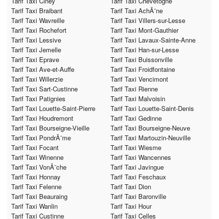
Tarif Taxi Ciney
Tarif Taxi Chevetogne
Tarif Taxi Braibant
Tarif Taxi AchÃ¨ne
Tarif Taxi Wavreille
Tarif Taxi Villers-sur-Lesse
Tarif Taxi Rochefort
Tarif Taxi Mont-Gauthier
Tarif Taxi Lessive
Tarif Taxi Lavaux-Sainte-Anne
Tarif Taxi Jemelle
Tarif Taxi Han-sur-Lesse
Tarif Taxi Eprave
Tarif Taxi Buissonville
Tarif Taxi Ave-et-Auffe
Tarif Taxi Froidfontaine
Tarif Taxi Willerzie
Tarif Taxi Vencimont
Tarif Taxi Sart-Custinne
Tarif Taxi Rienne
Tarif Taxi Patignies
Tarif Taxi Malvoisin
Tarif Taxi Louette-Saint-Pierre
Tarif Taxi Louette-Saint-Denis
Tarif Taxi Houdremont
Tarif Taxi Gedinne
Tarif Taxi Bourseigne-Vieille
Tarif Taxi Bourseigne-Neuve
Tarif Taxi PondrÃ¨me
Tarif Taxi Martouzin-Neuville
Tarif Taxi Focant
Tarif Taxi Wiesme
Tarif Taxi Winenne
Tarif Taxi Wancennes
Tarif Taxi VonÃ¨che
Tarif Taxi Javingue
Tarif Taxi Honnay
Tarif Taxi Feschaux
Tarif Taxi Felenne
Tarif Taxi Dion
Tarif Taxi Beauraing
Tarif Taxi Baronville
Tarif Taxi Wanlin
Tarif Taxi Hour
Tarif Taxi Custinne
Tarif Taxi Celles