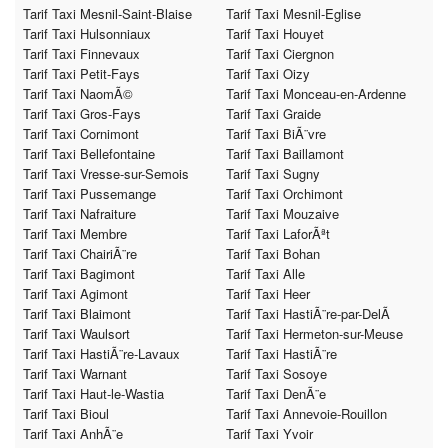
Tarif Taxi Mesnil-Saint-Blaise
Tarif Taxi Mesnil-Eglise
Tarif Taxi Hulsonniaux
Tarif Taxi Houyet
Tarif Taxi Finnevaux
Tarif Taxi Ciergnon
Tarif Taxi Petit-Fays
Tarif Taxi Oizy
Tarif Taxi NaomÃ©
Tarif Taxi Monceau-en-Ardenne
Tarif Taxi Gros-Fays
Tarif Taxi Graide
Tarif Taxi Cornimont
Tarif Taxi BiÃ¨vre
Tarif Taxi Bellefontaine
Tarif Taxi Baillamont
Tarif Taxi Vresse-sur-Semois
Tarif Taxi Sugny
Tarif Taxi Pussemange
Tarif Taxi Orchimont
Tarif Taxi Nafraiture
Tarif Taxi Mouzaive
Tarif Taxi Membre
Tarif Taxi LaforÃªt
Tarif Taxi ChairiÃ¨re
Tarif Taxi Bohan
Tarif Taxi Bagimont
Tarif Taxi Alle
Tarif Taxi Agimont
Tarif Taxi Heer
Tarif Taxi Blaimont
Tarif Taxi HastiÃ¨re-par-DelÃ
Tarif Taxi Waulsort
Tarif Taxi Hermeton-sur-Meuse
Tarif Taxi HastiÃ¨re-Lavaux
Tarif Taxi HastiÃ¨re
Tarif Taxi Warnant
Tarif Taxi Sosoye
Tarif Taxi Haut-le-Wastia
Tarif Taxi DenÃ¨e
Tarif Taxi Bioul
Tarif Taxi Annevoie-Rouillon
Tarif Taxi AnhÃ¨e
Tarif Taxi Yvoir