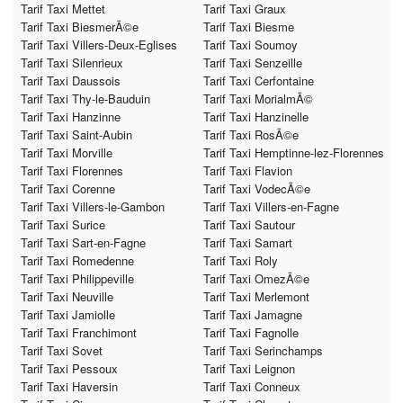
Tarif Taxi Mettet
Tarif Taxi Graux
Tarif Taxi BiesmerÃ©e
Tarif Taxi Biesme
Tarif Taxi Villers-Deux-Eglises
Tarif Taxi Soumoy
Tarif Taxi Silenrieux
Tarif Taxi Senzeille
Tarif Taxi Daussois
Tarif Taxi Cerfontaine
Tarif Taxi Thy-le-Bauduin
Tarif Taxi MorialmÃ©
Tarif Taxi Hanzinne
Tarif Taxi Hanzinelle
Tarif Taxi Saint-Aubin
Tarif Taxi RosÃ©e
Tarif Taxi Morville
Tarif Taxi Hemptinne-lez-Florennes
Tarif Taxi Florennes
Tarif Taxi Flavion
Tarif Taxi Corenne
Tarif Taxi VodecÃ©e
Tarif Taxi Villers-le-Gambon
Tarif Taxi Villers-en-Fagne
Tarif Taxi Surice
Tarif Taxi Sautour
Tarif Taxi Sart-en-Fagne
Tarif Taxi Samart
Tarif Taxi Romedenne
Tarif Taxi Roly
Tarif Taxi Philippeville
Tarif Taxi OmezÃ©e
Tarif Taxi Neuville
Tarif Taxi Merlemont
Tarif Taxi Jamiolle
Tarif Taxi Jamagne
Tarif Taxi Franchimont
Tarif Taxi Fagnolle
Tarif Taxi Sovet
Tarif Taxi Serinchamps
Tarif Taxi Pessoux
Tarif Taxi Leignon
Tarif Taxi Haversin
Tarif Taxi Conneux