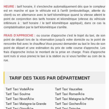
HEURE :
tarif horaire, il s'enclenche automatiquement dès que le compteur
est en marche et que le véhicule est à l'arrêt (embouteillage, attente du
client) ou en alternance avec le tarif kilométrique quand la vitesse atteint le
point de conjonction des tarifs horaire et kilométrique (vitesse du véhicule
inférieure à : tarif horaire / le tarif kilométrique appliqué), dans ce cas la
comptabilisation par le tarif kilométrique s'arrête.
FRAIS D'APPROCHE :
ou course d'approche c'est le trajet du taxi, de son
point de départ lors de la réservation jusqu'à votre domicile ou le point de
rencontre fixé avec le chauffeur.Vous pouvez demander au taxi le lieu de son
point de départ et une estimation du prix de cette course d'approche. Les
frais d'approche inclus le montant de la prise en charge. Frais d'approche
sont nuls si vous prenez le taxi à la station ou si vous l'arrêter au coin de la
rue.
TARIF DES TAXIS PAR DÉPARTEMENT
Tarif Taxi VodelÃ©e
Tarif Taxi Vaucelles
Tarif Taxi Soulme
Tarif Taxi RomerÃ©e
Tarif Taxi NiverlÃ©e
Tarif Taxi Matagne-la-Petite
Tarif Taxi Matagne-la-Grande
Tarif Taxi GochenÃ©e
Tarif Taxi GimnÃ©e
Tarif Taxi Doische