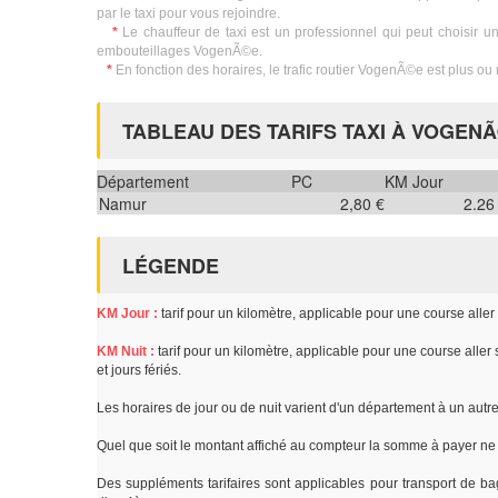
par le taxi pour vous rejoindre.
*
Le chauffeur de taxi est un professionnel qui peut choisir un 
embouteillages VogenÃ©e.
*
En fonction des horaires, le trafic routier VogenÃ©e est plus ou m
TABLEAU DES TARIFS TAXI À VOGEN
Département
PC
KM Jour
Namur
2,80 €
2.26
LÉGENDE
KM Jour :
tarif pour un kilomètre, applicable pour une course alle
KM Nuit :
tarif pour un kilomètre, applicable pour une course aller
et jours fériés.
Les horaires de jour ou de nuit varient d'un département à un autr
Quel que soit le montant affiché au compteur la somme à payer ne 
Des suppléments tarifaires sont applicables pour transport de ba