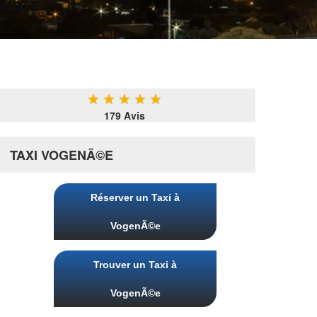
★
★
★
★
★
179 Avis
TAXI VOGENÃ©E
Réserver un Taxi à
VogenÃ©e
Trouver un Taxi à
VogenÃ©e