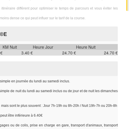
itinéraire différent pour optimiser le temps de parcours et vous éviter les
oins dense ce qui peut influer sur le tarif de la course.
Ã©E
KM Nuit
Heure Jour
Heure Nuit
 €
3.40 €
24.70 €
24.70 €
r simple en journée du lundi au samedi inclus.
 simple de nuit du lundi au samedi inclus ou de jour et de nuit les dimanches
e mais sont le plus souvent : Jour 7h-19h ou 8h-20h / Nuit 19h-7h ou 20h-8h
peut être inférieure à 6.40€
gages ou de colis, prise en charge en gare, transport d'animaux, transport