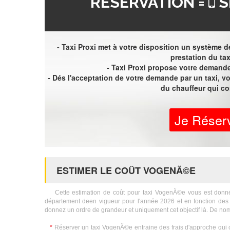
RÉSERVATION =
S
- Taxi Proxi met à votre disposition un système de
prestation du tax
- Taxi Proxi propose votre demande 
- Dés l'acceptation de votre demande par un taxi, 
du chauffeur qui c
Je Réser
ESTIMER LE COÛT VOGENÃ©E
Cette estimation de coût pour taxi VogenÃ©e vous est donnée à 
département deen vigueur pour l'année 2026 et en fonction des 
donnez un ordre de grandeur et uniquement cet objectif là. De nom
*
Réserver un taxi VogenÃ©e entraine des frais d'approche qui c