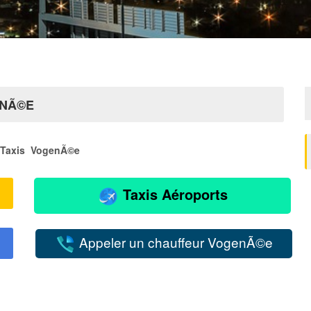
ENÃ©E
Taxis VogenÃ©e
Taxis Aéroports
Appeler un chauffeur VogenÃ©e