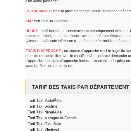
d'un 4ème passager.
PC JOUR/NUIT :
c'est la prise en charge, soit le montant de dépa
KM :
tarif pour un kilomètre
HEURE :
tarif horaire, il s'enclenche automatiquement dès que l
attente du client) ou en alternance avec le tarif kilométrique quand
(vitesse du véhicule inférieure à : tarif horaire / le tarif kilométriqu
FRAIS D'APPROCHE :
ou course d'approche c'est le trajet du tax
point de rencontre fixé avec le chauffeur.Vous pouvez demander au t
d'approche. Les frais d'approche inclus le montant de la prise en 
vous l'arrêter au coin de la rue.
TARIF DES TAXIS PAR DÉPARTEMENT
Tarif Taxi VodelÃ©e
Tarif Taxi Soulme
Tarif Taxi NiverlÃ©e
Tarif Taxi Matagne-la-Grande
Tarif Taxi GimnÃ©e
Tarif Taxi Viroinval