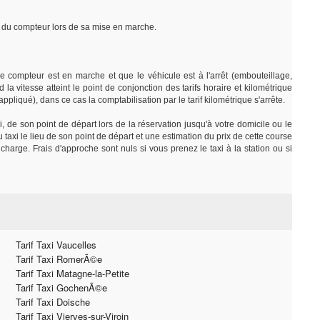
rt du compteur lors de sa mise en marche.
e compteur est en marche et que le véhicule est à l'arrêt (embouteillage,
 la vitesse atteint le point de conjonction des tarifs horaire et kilométrique
e appliqué), dans ce cas la comptabilisation par le tarif kilométrique s'arrête.
i, de son point de départ lors de la réservation jusqu'à votre domicile ou le
axi le lieu de son point de départ et une estimation du prix de cette course
charge. Frais d'approche sont nuls si vous prenez le taxi à la station ou si
Tarif Taxi Vaucelles
Tarif Taxi RomerÃ©e
Tarif Taxi Matagne-la-Petite
Tarif Taxi GochenÃ©e
Tarif Taxi Doische
Tarif Taxi Vierves-sur-Viroin