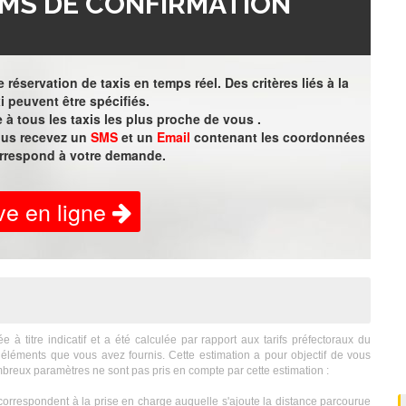
MS DE CONFIRMATION
 réservation de taxis en temps réel. Des critères liés à la
i peuvent être spécifiés.
à tous les taxis les plus proche de vous .
vous recevez un
SMS
et un
Email
contenant les coordonnées
orrespond à votre demande.
ve en ligne
titre indicatif et a été calculée par rapport aux tarifs préfectoraux du
éléments que vous avez fournis. Cette estimation a pour objectif de vous
breux paramètres ne sont pas pris en compte par cette estimation :
orrespondent à la prise en charge auquelle s'ajoute la distance parcourue