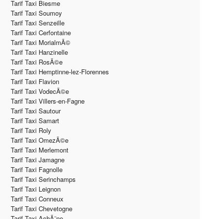
Tarif Taxi Biesme
Tarif Taxi Soumoy
Tarif Taxi Senzeille
Tarif Taxi Cerfontaine
Tarif Taxi MorialmÃ©
Tarif Taxi Hanzinelle
Tarif Taxi RosÃ©e
Tarif Taxi Hemptinne-lez-Florennes
Tarif Taxi Flavion
Tarif Taxi VodecÃ©e
Tarif Taxi Villers-en-Fagne
Tarif Taxi Sautour
Tarif Taxi Samart
Tarif Taxi Roly
Tarif Taxi OmezÃ©e
Tarif Taxi Merlemont
Tarif Taxi Jamagne
Tarif Taxi Fagnolle
Tarif Taxi Serinchamps
Tarif Taxi Leignon
Tarif Taxi Conneux
Tarif Taxi Chevetogne
Tarif Taxi AchÃ¨ne