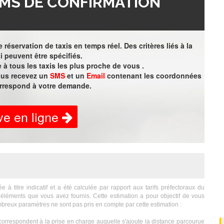
MS DE CONFIRMATION
 réservation de taxis en temps réel. Des critères liés à la
i peuvent être spécifiés.
à tous les taxis les plus proche de vous .
vous recevez un
SMS
et un
Email
contenant les coordonnées
orrespond à votre demande.
ve en ligne
titre indicatif et a été calculée par rapport aux tarifs préfectoraux du
éléments que vous avez fournis. Cette estimation a pour objectif de vous
breux paramètres ne sont pas pris en compte par cette estimation :
correspondent à la prise en charge auquelle s'ajoute la distance parcourue