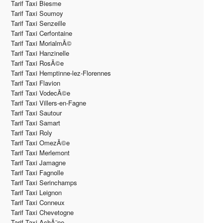
Tarif Taxi Biesme
Tarif Taxi Soumoy
Tarif Taxi Senzeille
Tarif Taxi Cerfontaine
Tarif Taxi MorialmÃ©
Tarif Taxi Hanzinelle
Tarif Taxi RosÃ©e
Tarif Taxi Hemptinne-lez-Florennes
Tarif Taxi Flavion
Tarif Taxi VodecÃ©e
Tarif Taxi Villers-en-Fagne
Tarif Taxi Sautour
Tarif Taxi Samart
Tarif Taxi Roly
Tarif Taxi OmezÃ©e
Tarif Taxi Merlemont
Tarif Taxi Jamagne
Tarif Taxi Fagnolle
Tarif Taxi Serinchamps
Tarif Taxi Leignon
Tarif Taxi Conneux
Tarif Taxi Chevetogne
Tarif Taxi AchÃ¨ne