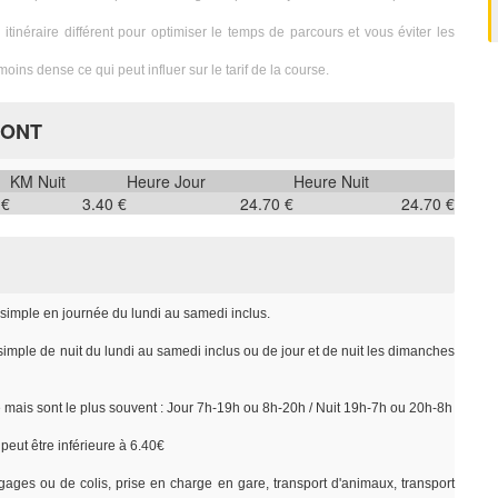
itinéraire différent pour optimiser le temps de parcours et vous éviter les
moins dense ce qui peut influer sur le tarif de la course.
MONT
KM Nuit
Heure Jour
Heure Nuit
 €
3.40 €
24.70 €
24.70 €
r simple en journée du lundi au samedi inclus.
 simple de nuit du lundi au samedi inclus ou de jour et de nuit les dimanches
e mais sont le plus souvent : Jour 7h-19h ou 8h-20h / Nuit 19h-7h ou 20h-8h
peut être inférieure à 6.40€
gages ou de colis, prise en charge en gare, transport d'animaux, transport