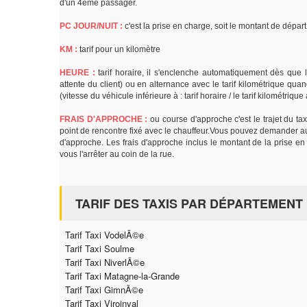
d'un 4ème passager.
PC JOUR/NUIT :
c'est la prise en charge, soit le montant de dépa
KM :
tarif pour un kilomètre
HEURE :
tarif horaire, il s'enclenche automatiquement dès que l
attente du client) ou en alternance avec le tarif kilométrique quand
(vitesse du véhicule inférieure à : tarif horaire / le tarif kilométriqu
FRAIS D'APPROCHE :
ou course d'approche c'est le trajet du tax
point de rencontre fixé avec le chauffeur.Vous pouvez demander au t
d'approche. Les frais d'approche inclus le montant de la prise en 
vous l'arrêter au coin de la rue.
TARIF DES TAXIS PAR DÉPARTEMENT
Tarif Taxi VodelÃ©e
Tarif Taxi Soulme
Tarif Taxi NiverlÃ©e
Tarif Taxi Matagne-la-Grande
Tarif Taxi GimnÃ©e
Tarif Taxi Viroinval