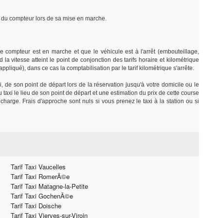
rt du compteur lors de sa mise en marche.
e compteur est en marche et que le véhicule est à l'arrêt (embouteillage,
 la vitesse atteint le point de conjonction des tarifs horaire et kilométrique
e appliqué), dans ce cas la comptabilisation par le tarif kilométrique s'arrête.
i, de son point de départ lors de la réservation jusqu'à votre domicile ou le
axi le lieu de son point de départ et une estimation du prix de cette course
charge. Frais d'approche sont nuls si vous prenez le taxi à la station ou si
Tarif Taxi Vaucelles
Tarif Taxi RomerÃ©e
Tarif Taxi Matagne-la-Petite
Tarif Taxi GochenÃ©e
Tarif Taxi Doische
Tarif Taxi Vierves-sur-Viroin