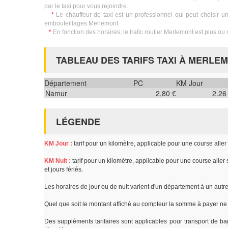
par le taxi pour vous rejoindre.
*
Le chauffeur de taxi est un professionnel qui peut choisir un 
embouteillages Merlemont.
*
En fonction des horaires, le trafic routier Merlemont est plus ou 
TABLEAU DES TARIFS TAXI À MERLE
Département
PC
KM Jour
Namur
2,80 €
2.26
LÉGENDE
KM Jour :
tarif pour un kilomètre, applicable pour une course alle
KM Nuit :
tarif pour un kilomètre, applicable pour une course aller
et jours fériés.
Les horaires de jour ou de nuit varient d'un département à un autr
Quel que soit le montant affiché au compteur la somme à payer ne 
Des suppléments tarifaires sont applicables pour transport de ba