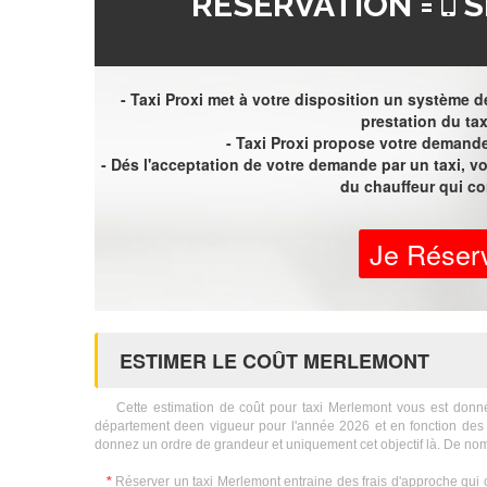
RÉSERVATION =
S
- Taxi Proxi met à votre disposition un système de
prestation du tax
- Taxi Proxi propose votre demande 
- Dés l'acceptation de votre demande par un taxi, 
du chauffeur qui c
Je Réser
ESTIMER LE COÛT MERLEMONT
Cette estimation de coût pour taxi Merlemont vous est donnée à 
département deen vigueur pour l'année 2026 et en fonction des 
donnez un ordre de grandeur et uniquement cet objectif là. De nom
*
Réserver un taxi Merlemont entraine des frais d'approche qui 