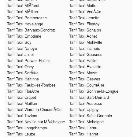
Tarif Taxi MiÃ¨cret
Tarif Taxi Maffe
Tarif Taxi MÃ©an
Tarif Taxi VerlÃ©e
Tarif Taxi Porcheresse
Tarif Taxi Jeneffe
Tarif Taxi Havelange
Tarif Taxi Flostoy
Tarif Taxi Barvaux-Condroz
Tarif Taxi Schaltin
Tarif Taxi Emptinne
Tarif Taxi Achet
Tarif Taxi Scy
Tarif Taxi Mohiville
Tarif Taxi Natoye
Tarif Taxi Hamois
Tarif Taxi Jallet
Tarif Taxi Goesnes
Tarif Taxi Perwez-Haillot
Tarif Taxi Haillot
Tarif Taxi Ohey
Tarif Taxi Evelette
Tarif Taxi SorÃ©e
Tarif Taxi Mozet
Tarif Taxi Haltinne
Tarif Taxi Gesves
Tarif Taxi Faulx-les-Tombes
Tarif Taxi CourriÃ¨re
Tarif Taxi FlorÃ©e
Tarif Taxi Sorinne-la-Longue
Tarif Taxi Crupet
Tarif Taxi Sart-Bernard
Tarif Taxi Maillen
Tarif Taxi Assesse
Tarif Taxi Waret-la-ChaussÃ©e
Tarif Taxi Upigny
Tarif Taxi Taviers
Tarif Taxi Saint-Germain
Tarif Taxi Noville-sur-MÃ©haigne
Tarif Taxi Mehaigne
Tarif Taxi Longchamps
Tarif Taxi Liernu
Tarif Taxi Leuze
Tarif Taxi Hanret