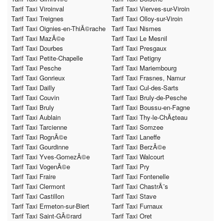
Tarif Taxi Viroinval
Tarif Taxi Vierves-sur-Viroin
Tarif Taxi Treignes
Tarif Taxi Olloy-sur-Viroin
Tarif Taxi Oignies-en-ThiÃ©rache
Tarif Taxi Nismes
Tarif Taxi MazÃ©e
Tarif Taxi Le Mesnil
Tarif Taxi Dourbes
Tarif Taxi Presgaux
Tarif Taxi Petite-Chapelle
Tarif Taxi Petigny
Tarif Taxi Pesche
Tarif Taxi Mariembourg
Tarif Taxi Gonrieux
Tarif Taxi Frasnes, Namur
Tarif Taxi Dailly
Tarif Taxi Cul-des-Sarts
Tarif Taxi Couvin
Tarif Taxi Bruly-de-Pesche
Tarif Taxi Bruly
Tarif Taxi Boussu-en-Fagne
Tarif Taxi Aublain
Tarif Taxi Thy-le-ChÃ¢teau
Tarif Taxi Tarcienne
Tarif Taxi Somzee
Tarif Taxi RognÃ©e
Tarif Taxi Laneffe
Tarif Taxi Gourdinne
Tarif Taxi BerzÃ©e
Tarif Taxi Yves-GomezÃ©e
Tarif Taxi Walcourt
Tarif Taxi VogenÃ©e
Tarif Taxi Pry
Tarif Taxi Fraire
Tarif Taxi Fontenelle
Tarif Taxi Clermont
Tarif Taxi ChastrÃ¨s
Tarif Taxi Castillon
Tarif Taxi Stave
Tarif Taxi Ermeton-sur-Biert
Tarif Taxi Furnaux
Tarif Taxi Saint-GÃ©rard
Tarif Taxi Oret