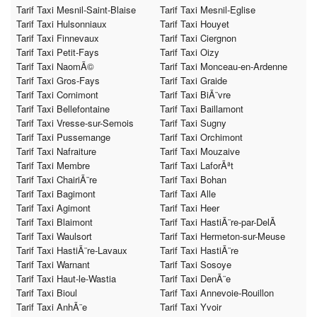
Tarif Taxi Mesnil-Saint-Blaise
Tarif Taxi Mesnil-Eglise
Tarif Taxi Hulsonniaux
Tarif Taxi Houyet
Tarif Taxi Finnevaux
Tarif Taxi Ciergnon
Tarif Taxi Petit-Fays
Tarif Taxi Oizy
Tarif Taxi NaomÃ©
Tarif Taxi Monceau-en-Ardenne
Tarif Taxi Gros-Fays
Tarif Taxi Graide
Tarif Taxi Cornimont
Tarif Taxi BiÃ¨vre
Tarif Taxi Bellefontaine
Tarif Taxi Baillamont
Tarif Taxi Vresse-sur-Semois
Tarif Taxi Sugny
Tarif Taxi Pussemange
Tarif Taxi Orchimont
Tarif Taxi Nafraiture
Tarif Taxi Mouzaive
Tarif Taxi Membre
Tarif Taxi LaforÃªt
Tarif Taxi ChairiÃ¨re
Tarif Taxi Bohan
Tarif Taxi Bagimont
Tarif Taxi Alle
Tarif Taxi Agimont
Tarif Taxi Heer
Tarif Taxi Blaimont
Tarif Taxi HastiÃ¨re-par-DelÃ
Tarif Taxi Waulsort
Tarif Taxi Hermeton-sur-Meuse
Tarif Taxi HastiÃ¨re-Lavaux
Tarif Taxi HastiÃ¨re
Tarif Taxi Warnant
Tarif Taxi Sosoye
Tarif Taxi Haut-le-Wastia
Tarif Taxi DenÃ¨e
Tarif Taxi Bioul
Tarif Taxi Annevoie-Rouillon
Tarif Taxi AnhÃ¨e
Tarif Taxi Yvoir