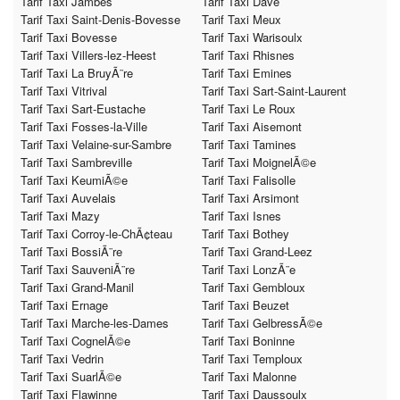
Tarif Taxi Jambes
Tarif Taxi Dave
Tarif Taxi Saint-Denis-Bovesse
Tarif Taxi Meux
Tarif Taxi Bovesse
Tarif Taxi Warisoulx
Tarif Taxi Villers-lez-Heest
Tarif Taxi Rhisnes
Tarif Taxi La BruyÃ¨re
Tarif Taxi Emines
Tarif Taxi Vitrival
Tarif Taxi Sart-Saint-Laurent
Tarif Taxi Sart-Eustache
Tarif Taxi Le Roux
Tarif Taxi Fosses-la-Ville
Tarif Taxi Aisemont
Tarif Taxi Velaine-sur-Sambre
Tarif Taxi Tamines
Tarif Taxi Sambreville
Tarif Taxi MoignelÃ©e
Tarif Taxi KeumiÃ©e
Tarif Taxi Falisolle
Tarif Taxi Auvelais
Tarif Taxi Arsimont
Tarif Taxi Mazy
Tarif Taxi Isnes
Tarif Taxi Corroy-le-ChÃ¢teau
Tarif Taxi Bothey
Tarif Taxi BossiÃ¨re
Tarif Taxi Grand-Leez
Tarif Taxi SauveniÃ¨re
Tarif Taxi LonzÃ¨e
Tarif Taxi Grand-Manil
Tarif Taxi Gembloux
Tarif Taxi Ernage
Tarif Taxi Beuzet
Tarif Taxi Marche-les-Dames
Tarif Taxi GelbressÃ©e
Tarif Taxi CognelÃ©e
Tarif Taxi Boninne
Tarif Taxi Vedrin
Tarif Taxi Temploux
Tarif Taxi SuarlÃ©e
Tarif Taxi Malonne
Tarif Taxi Flawinne
Tarif Taxi Daussoulx