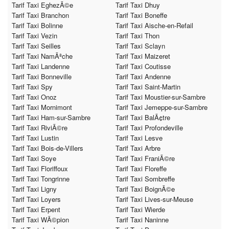
Tarif Taxi EghezÃ©e
Tarif Taxi Dhuy
Tarif Taxi Branchon
Tarif Taxi Boneffe
Tarif Taxi Bolinne
Tarif Taxi Aische-en-Refail
Tarif Taxi Vezin
Tarif Taxi Thon
Tarif Taxi Seilles
Tarif Taxi Sclayn
Tarif Taxi NamÃªche
Tarif Taxi Maizeret
Tarif Taxi Landenne
Tarif Taxi Coutisse
Tarif Taxi Bonneville
Tarif Taxi Andenne
Tarif Taxi Spy
Tarif Taxi Saint-Martin
Tarif Taxi Onoz
Tarif Taxi Moustier-sur-Sambre
Tarif Taxi Mornimont
Tarif Taxi Jemeppe-sur-Sambre
Tarif Taxi Ham-sur-Sambre
Tarif Taxi BalÃ¢tre
Tarif Taxi RiviÃ©re
Tarif Taxi Profondeville
Tarif Taxi Lustin
Tarif Taxi Lesve
Tarif Taxi Bois-de-Villers
Tarif Taxi Arbre
Tarif Taxi Soye
Tarif Taxi FraniÃ©re
Tarif Taxi Floriffoux
Tarif Taxi Floreffe
Tarif Taxi Tongrinne
Tarif Taxi Sombreffe
Tarif Taxi Ligny
Tarif Taxi BoignÃ©e
Tarif Taxi Loyers
Tarif Taxi Lives-sur-Meuse
Tarif Taxi Erpent
Tarif Taxi Wierde
Tarif Taxi WÃ©pion
Tarif Taxi Naninne