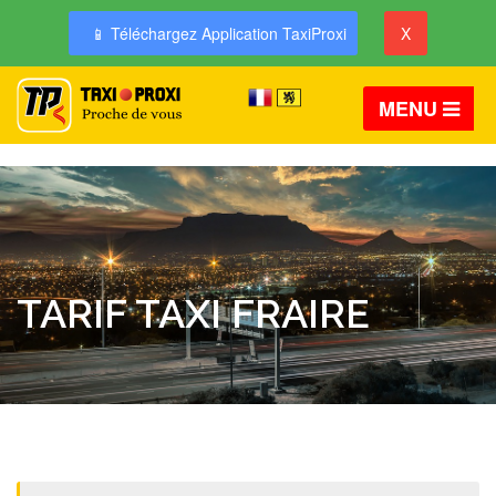
📱 Téléchargez Application TaxiProxi
X
MENU
TARIF TAXI FRAIRE