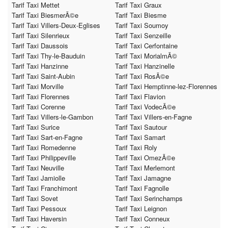
Tarif Taxi Mettet
Tarif Taxi Graux
Tarif Taxi BiesmerÃ©e
Tarif Taxi Biesme
Tarif Taxi Villers-Deux-Eglises
Tarif Taxi Soumoy
Tarif Taxi Silenrieux
Tarif Taxi Senzeille
Tarif Taxi Daussois
Tarif Taxi Cerfontaine
Tarif Taxi Thy-le-Bauduin
Tarif Taxi MorialmÃ©
Tarif Taxi Hanzinne
Tarif Taxi Hanzinelle
Tarif Taxi Saint-Aubin
Tarif Taxi RosÃ©e
Tarif Taxi Morville
Tarif Taxi Hemptinne-lez-Florennes
Tarif Taxi Florennes
Tarif Taxi Flavion
Tarif Taxi Corenne
Tarif Taxi VodecÃ©e
Tarif Taxi Villers-le-Gambon
Tarif Taxi Villers-en-Fagne
Tarif Taxi Surice
Tarif Taxi Sautour
Tarif Taxi Sart-en-Fagne
Tarif Taxi Samart
Tarif Taxi Romedenne
Tarif Taxi Roly
Tarif Taxi Philippeville
Tarif Taxi OmezÃ©e
Tarif Taxi Neuville
Tarif Taxi Merlemont
Tarif Taxi Jamiolle
Tarif Taxi Jamagne
Tarif Taxi Franchimont
Tarif Taxi Fagnolle
Tarif Taxi Sovet
Tarif Taxi Serinchamps
Tarif Taxi Pessoux
Tarif Taxi Leignon
Tarif Taxi Haversin
Tarif Taxi Conneux