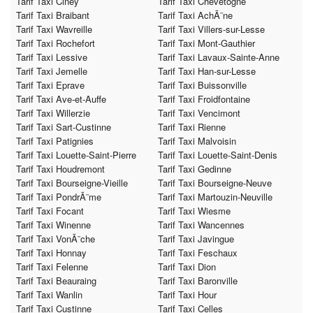
Tarif Taxi Ciney
Tarif Taxi Chevetogne
Tarif Taxi Braibant
Tarif Taxi AchÃ¨ne
Tarif Taxi Wavreille
Tarif Taxi Villers-sur-Lesse
Tarif Taxi Rochefort
Tarif Taxi Mont-Gauthier
Tarif Taxi Lessive
Tarif Taxi Lavaux-Sainte-Anne
Tarif Taxi Jemelle
Tarif Taxi Han-sur-Lesse
Tarif Taxi Eprave
Tarif Taxi Buissonville
Tarif Taxi Ave-et-Auffe
Tarif Taxi Froidfontaine
Tarif Taxi Willerzie
Tarif Taxi Vencimont
Tarif Taxi Sart-Custinne
Tarif Taxi Rienne
Tarif Taxi Patignies
Tarif Taxi Malvoisin
Tarif Taxi Louette-Saint-Pierre
Tarif Taxi Louette-Saint-Denis
Tarif Taxi Houdremont
Tarif Taxi Gedinne
Tarif Taxi Bourseigne-Vieille
Tarif Taxi Bourseigne-Neuve
Tarif Taxi PondrÃ¨me
Tarif Taxi Martouzin-Neuville
Tarif Taxi Focant
Tarif Taxi Wiesme
Tarif Taxi Winenne
Tarif Taxi Wancennes
Tarif Taxi VonÃ¨che
Tarif Taxi Javingue
Tarif Taxi Honnay
Tarif Taxi Feschaux
Tarif Taxi Felenne
Tarif Taxi Dion
Tarif Taxi Beauraing
Tarif Taxi Baronville
Tarif Taxi Wanlin
Tarif Taxi Hour
Tarif Taxi Custinne
Tarif Taxi Celles