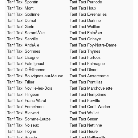
Tarif Taxi Spontin
Tarif Taxi Purnode
Tarif Taxi Mont
Tarif Taxi Houx
Tarif Taxi Godinne
Tarif Taxi Evrehailles
Tarif Taxi Durnal
Tarif Taxi Dorinne
Tarif Taxi Gerin
Tarif Taxi Weillen
Tarif Taxi SommiÃ¨re
Tarif Taxi FalaÃ«n
Tarif Taxi Serville
Tarif Taxi Onhaye
Tarif Taxi AnthÃ¨e
Tarif Taxi Foy-Notre-Dame
Tarif Taxi Sorinnes
Tarif Taxi Thynes
Tarif Taxi Lisogne
Tarif Taxi Furfooz
Tarif Taxi Falmignoul
Tarif Taxi Falmagne
Tarif Taxi DrÃ©hance
Tarif Taxi Dinant
Tarif Taxi Bouvignes-sur-Meuse
Tarif Taxi Anseremme
Tarif Taxi Tillier
Tarif Taxi Pontillas
Tarif Taxi Noville-les-Bois
Tarif Taxi Marchovelette
Tarif Taxi Hingeon
Tarif Taxi Hemptinne
Tarif Taxi Franc-Waret
Tarif Taxi Forville
Tarif Taxi Fernelmont
Tarif Taxi Cortil-Wodon
Tarif Taxi Bierwart
Tarif Taxi Waillet
Tarif Taxi Somme-Leuze
Tarif Taxi Sinsin
Tarif Taxi Noiseux
Tarif Taxi Nettinne
Tarif Taxi Hogne
Tarif Taxi Heure
Tarif Taxi Bonsin
Tarif Taxi Baillonville