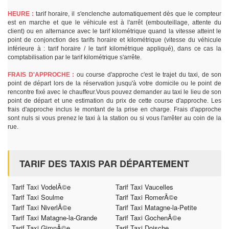
HEURE :
tarif horaire, il s'enclenche automatiquement dès que le compteur
est en marche et que le véhicule est à l'arrêt (embouteillage, attente du
client) ou en alternance avec le tarif kilométrique quand la vitesse atteint le
point de conjonction des tarifs horaire et kilométrique (vitesse du véhicule
inférieure à : tarif horaire / le tarif kilométrique appliqué), dans ce cas la
comptabilisation par le tarif kilométrique s'arrête.
FRAIS D'APPROCHE :
ou course d'approche c'est le trajet du taxi, de son
point de départ lors de la réservation jusqu'à votre domicile ou le point de
rencontre fixé avec le chauffeur.Vous pouvez demander au taxi le lieu de son
point de départ et une estimation du prix de cette course d'approche. Les
frais d'approche inclus le montant de la prise en charge. Frais d'approche
sont nuls si vous prenez le taxi à la station ou si vous l'arrêter au coin de la
rue.
TARIF DES TAXIS PAR DÉPARTEMENT
Tarif Taxi VodelÃ©e
Tarif Taxi Vaucelles
Tarif Taxi Soulme
Tarif Taxi RomerÃ©e
Tarif Taxi NiverlÃ©e
Tarif Taxi Matagne-la-Petite
Tarif Taxi Matagne-la-Grande
Tarif Taxi GochenÃ©e
Tarif Taxi GimnÃ©e
Tarif Taxi Doische