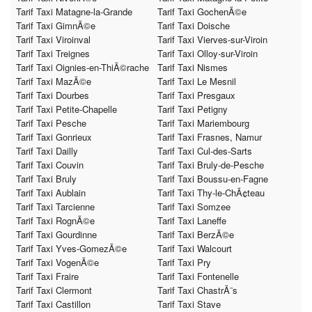
Tarif Taxi Matagne-la-Grande
Tarif Taxi GochenÃ©e
Tarif Taxi GimnÃ©e
Tarif Taxi Doische
Tarif Taxi Viroinval
Tarif Taxi Vierves-sur-Viroin
Tarif Taxi Treignes
Tarif Taxi Olloy-sur-Viroin
Tarif Taxi Oignies-en-ThiÃ©rache
Tarif Taxi Nismes
Tarif Taxi MazÃ©e
Tarif Taxi Le Mesnil
Tarif Taxi Dourbes
Tarif Taxi Presgaux
Tarif Taxi Petite-Chapelle
Tarif Taxi Petigny
Tarif Taxi Pesche
Tarif Taxi Mariembourg
Tarif Taxi Gonrieux
Tarif Taxi Frasnes, Namur
Tarif Taxi Dailly
Tarif Taxi Cul-des-Sarts
Tarif Taxi Couvin
Tarif Taxi Bruly-de-Pesche
Tarif Taxi Bruly
Tarif Taxi Boussu-en-Fagne
Tarif Taxi Aublain
Tarif Taxi Thy-le-ChÃ¢teau
Tarif Taxi Tarcienne
Tarif Taxi Somzee
Tarif Taxi RognÃ©e
Tarif Taxi Laneffe
Tarif Taxi Gourdinne
Tarif Taxi BerzÃ©e
Tarif Taxi Yves-GomezÃ©e
Tarif Taxi Walcourt
Tarif Taxi VogenÃ©e
Tarif Taxi Pry
Tarif Taxi Fraire
Tarif Taxi Fontenelle
Tarif Taxi Clermont
Tarif Taxi ChastrÃ¨s
Tarif Taxi Castillon
Tarif Taxi Stave