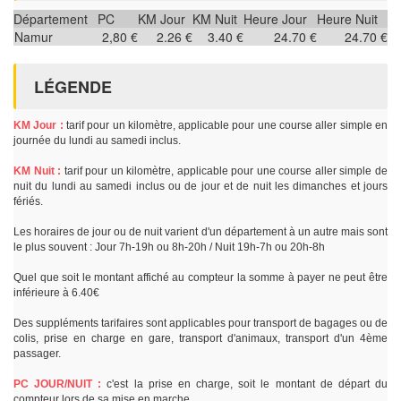
Département
PC
KM Jour
KM Nuit
Heure Jour
Heure Nuit
Namur
2,80 €
2.26 €
3.40 €
24.70 €
24.70 €
LÉGENDE
KM Jour :
tarif pour un kilomètre, applicable pour une course aller simple en
journée du lundi au samedi inclus.
KM Nuit :
tarif pour un kilomètre, applicable pour une course aller simple de
nuit du lundi au samedi inclus ou de jour et de nuit les dimanches et jours
fériés.
Les horaires de jour ou de nuit varient d'un département à un autre mais sont
le plus souvent : Jour 7h-19h ou 8h-20h / Nuit 19h-7h ou 20h-8h
Quel que soit le montant affiché au compteur la somme à payer ne peut être
inférieure à 6.40€
Des suppléments tarifaires sont applicables pour transport de bagages ou de
colis, prise en charge en gare, transport d'animaux, transport d'un 4ème
passager.
PC JOUR/NUIT :
c'est la prise en charge, soit le montant de départ du
compteur lors de sa mise en marche.