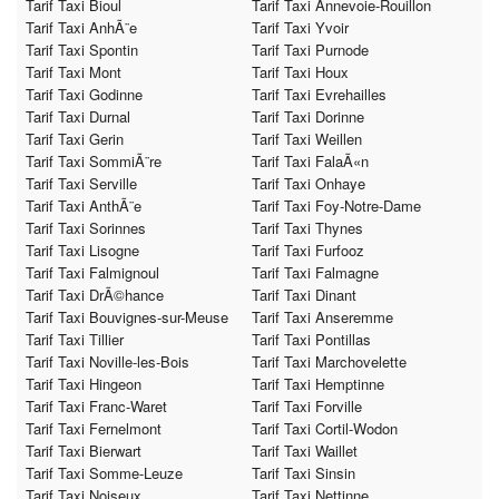
Tarif Taxi Bioul
Tarif Taxi Annevoie-Rouillon
Tarif Taxi AnhÃ¨e
Tarif Taxi Yvoir
Tarif Taxi Spontin
Tarif Taxi Purnode
Tarif Taxi Mont
Tarif Taxi Houx
Tarif Taxi Godinne
Tarif Taxi Evrehailles
Tarif Taxi Durnal
Tarif Taxi Dorinne
Tarif Taxi Gerin
Tarif Taxi Weillen
Tarif Taxi SommiÃ¨re
Tarif Taxi FalaÃ«n
Tarif Taxi Serville
Tarif Taxi Onhaye
Tarif Taxi AnthÃ¨e
Tarif Taxi Foy-Notre-Dame
Tarif Taxi Sorinnes
Tarif Taxi Thynes
Tarif Taxi Lisogne
Tarif Taxi Furfooz
Tarif Taxi Falmignoul
Tarif Taxi Falmagne
Tarif Taxi DrÃ©hance
Tarif Taxi Dinant
Tarif Taxi Bouvignes-sur-Meuse
Tarif Taxi Anseremme
Tarif Taxi Tillier
Tarif Taxi Pontillas
Tarif Taxi Noville-les-Bois
Tarif Taxi Marchovelette
Tarif Taxi Hingeon
Tarif Taxi Hemptinne
Tarif Taxi Franc-Waret
Tarif Taxi Forville
Tarif Taxi Fernelmont
Tarif Taxi Cortil-Wodon
Tarif Taxi Bierwart
Tarif Taxi Waillet
Tarif Taxi Somme-Leuze
Tarif Taxi Sinsin
Tarif Taxi Noiseux
Tarif Taxi Nettinne