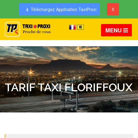
📱 Téléchargez Application TaxiProxi
X
MENU
TARIF TAXI FLORIFFOUX