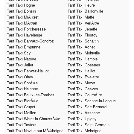
Tarif Taxi Hogne
Tarif Taxi Heure
Tarif Taxi Bonsin
Tarif Taxi Baillonville
Tarif Taxi MiÃ¨cret
Tarif Taxi Maffe
Tarif Taxi MÃ©an
Tarif Taxi VerlÃ©e
Tarif Taxi Porcheresse
Tarif Taxi Jeneffe
Tarif Taxi Havelange
Tarif Taxi Flostoy
Tarif Taxi Barvaux-Condroz
Tarif Taxi Schaltin
Tarif Taxi Emptinne
Tarif Taxi Achet
Tarif Taxi Scy
Tarif Taxi Mohiville
Tarif Taxi Natoye
Tarif Taxi Hamois
Tarif Taxi Jallet
Tarif Taxi Goesnes
Tarif Taxi Perwez-Haillot
Tarif Taxi Haillot
Tarif Taxi Ohey
Tarif Taxi Evelette
Tarif Taxi SorÃ©e
Tarif Taxi Mozet
Tarif Taxi Haltinne
Tarif Taxi Gesves
Tarif Taxi Faulx-les-Tombes
Tarif Taxi CourriÃ¨re
Tarif Taxi FlorÃ©e
Tarif Taxi Sorinne-la-Longue
Tarif Taxi Crupet
Tarif Taxi Sart-Bernard
Tarif Taxi Maillen
Tarif Taxi Assesse
Tarif Taxi Waret-la-ChaussÃ©e
Tarif Taxi Upigny
Tarif Taxi Taviers
Tarif Taxi Saint-Germain
Tarif Taxi Noville-sur-MÃ©haigne
Tarif Taxi Mehaigne