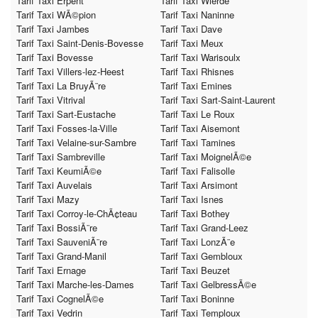
Tarif Taxi Erpent
Tarif Taxi Wierde
Tarif Taxi WÃ©pion
Tarif Taxi Naninne
Tarif Taxi Jambes
Tarif Taxi Dave
Tarif Taxi Saint-Denis-Bovesse
Tarif Taxi Meux
Tarif Taxi Bovesse
Tarif Taxi Warisoulx
Tarif Taxi Villers-lez-Heest
Tarif Taxi Rhisnes
Tarif Taxi La BruyÃ¨re
Tarif Taxi Emines
Tarif Taxi Vitrival
Tarif Taxi Sart-Saint-Laurent
Tarif Taxi Sart-Eustache
Tarif Taxi Le Roux
Tarif Taxi Fosses-la-Ville
Tarif Taxi Aisemont
Tarif Taxi Velaine-sur-Sambre
Tarif Taxi Tamines
Tarif Taxi Sambreville
Tarif Taxi MoignelÃ©e
Tarif Taxi KeumiÃ©e
Tarif Taxi Falisolle
Tarif Taxi Auvelais
Tarif Taxi Arsimont
Tarif Taxi Mazy
Tarif Taxi Isnes
Tarif Taxi Corroy-le-ChÃ¢teau
Tarif Taxi Bothey
Tarif Taxi BossiÃ¨re
Tarif Taxi Grand-Leez
Tarif Taxi SauveniÃ¨re
Tarif Taxi LonzÃ¨e
Tarif Taxi Grand-Manil
Tarif Taxi Gembloux
Tarif Taxi Ernage
Tarif Taxi Beuzet
Tarif Taxi Marche-les-Dames
Tarif Taxi GelbressÃ©e
Tarif Taxi CognelÃ©e
Tarif Taxi Boninne
Tarif Taxi Vedrin
Tarif Taxi Temploux