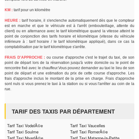
KM :
tarif pour un kilomètre
HEURE :
tarif horaire, il s'enclenche automatiquement dès que le compteur
est en marche et que le véhicule est à l'arrêt (embouteillage, attente du
client) ou en alternance avec le tarif kilométrique quand la vitesse atteint le
point de conjonction des tarifs horaire et kilométrique (vitesse du véhicule
inférieure à : tarif horaire / le tarif kilométrique appliqué), dans ce cas la
comptabilisation par le tarif kilométrique s'arrête.
FRAIS D'APPROCHE :
ou course d'approche c'est le trajet du taxi, de son
point de départ lors de la réservation jusqu'à votre domicile ou le point de
rencontre fixé avec le chauffeur.Vous pouvez demander au taxi le lieu de son
point de départ et une estimation du prix de cette course d'approche. Les
frais d'approche inclus le montant de la prise en charge. Frais d'approche
sont nuls si vous prenez le taxi à la station ou si vous l'arrêter au coin de la
rue.
TARIF DES TAXIS PAR DÉPARTEMENT
Tarif Taxi VodelÃ©e
Tarif Taxi Vaucelles
Tarif Taxi Soulme
Tarif Taxi RomerÃ©e
Tarif Taxi NiverlÃ©e
Tarif Taxi Matagne-la-Petite