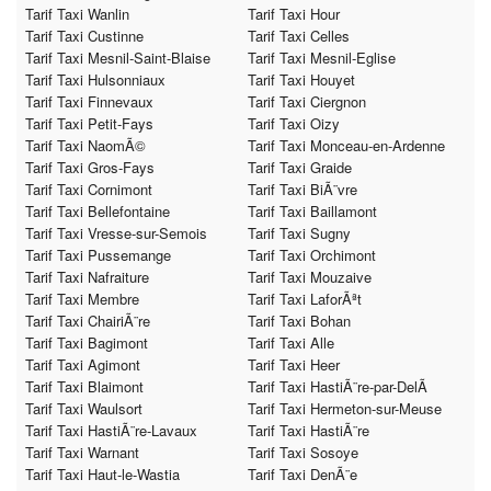
Tarif Taxi Wanlin
Tarif Taxi Hour
Tarif Taxi Custinne
Tarif Taxi Celles
Tarif Taxi Mesnil-Saint-Blaise
Tarif Taxi Mesnil-Eglise
Tarif Taxi Hulsonniaux
Tarif Taxi Houyet
Tarif Taxi Finnevaux
Tarif Taxi Ciergnon
Tarif Taxi Petit-Fays
Tarif Taxi Oizy
Tarif Taxi NaomÃ©
Tarif Taxi Monceau-en-Ardenne
Tarif Taxi Gros-Fays
Tarif Taxi Graide
Tarif Taxi Cornimont
Tarif Taxi BiÃ¨vre
Tarif Taxi Bellefontaine
Tarif Taxi Baillamont
Tarif Taxi Vresse-sur-Semois
Tarif Taxi Sugny
Tarif Taxi Pussemange
Tarif Taxi Orchimont
Tarif Taxi Nafraiture
Tarif Taxi Mouzaive
Tarif Taxi Membre
Tarif Taxi LaforÃªt
Tarif Taxi ChairiÃ¨re
Tarif Taxi Bohan
Tarif Taxi Bagimont
Tarif Taxi Alle
Tarif Taxi Agimont
Tarif Taxi Heer
Tarif Taxi Blaimont
Tarif Taxi HastiÃ¨re-par-DelÃ
Tarif Taxi Waulsort
Tarif Taxi Hermeton-sur-Meuse
Tarif Taxi HastiÃ¨re-Lavaux
Tarif Taxi HastiÃ¨re
Tarif Taxi Warnant
Tarif Taxi Sosoye
Tarif Taxi Haut-le-Wastia
Tarif Taxi DenÃ¨e