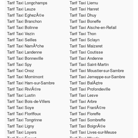
Tarif Taxi Longchamps
Tarif Taxi Liernu
Tarif Taxi Leuze
Tarif Taxi Hanret
Tarif Taxi EghezÃ©e
Tarif Taxi Dhuy
Tarif Taxi Branchon
Tarif Taxi Boneffe
Tarif Taxi Bolinne
Tarif Taxi Aische-en-Refail
Tarif Taxi Vezin
Tarif Taxi Thon
Tarif Taxi Seilles
Tarif Taxi Sclayn
Tarif Taxi NamÃªche
Tarif Taxi Maizeret
Tarif Taxi Landenne
Tarif Taxi Coutisse
Tarif Taxi Bonneville
Tarif Taxi Andenne
Tarif Taxi Spy
Tarif Taxi Saint-Martin
Tarif Taxi Onoz
Tarif Taxi Moustier-sur-Sambre
Tarif Taxi Mornimont
Tarif Taxi Jemeppe-sur-Sambre
Tarif Taxi Ham-sur-Sambre
Tarif Taxi BalÃ¢tre
Tarif Taxi RiviÃ©re
Tarif Taxi Profondeville
Tarif Taxi Lustin
Tarif Taxi Lesve
Tarif Taxi Bois-de-Villers
Tarif Taxi Arbre
Tarif Taxi Soye
Tarif Taxi FraniÃ©re
Tarif Taxi Floriffoux
Tarif Taxi Floreffe
Tarif Taxi Tongrinne
Tarif Taxi Sombreffe
Tarif Taxi Ligny
Tarif Taxi BoignÃ©e
Tarif Taxi Loyers
Tarif Taxi Lives-sur-Meuse