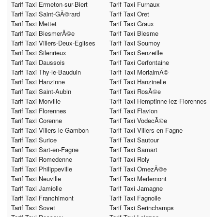
Tarif Taxi Ermeton-sur-Biert
Tarif Taxi Furnaux
Tarif Taxi Saint-GÃ©rard
Tarif Taxi Oret
Tarif Taxi Mettet
Tarif Taxi Graux
Tarif Taxi BiesmerÃ©e
Tarif Taxi Biesme
Tarif Taxi Villers-Deux-Eglises
Tarif Taxi Soumoy
Tarif Taxi Silenrieux
Tarif Taxi Senzeille
Tarif Taxi Daussois
Tarif Taxi Cerfontaine
Tarif Taxi Thy-le-Bauduin
Tarif Taxi MorialmÃ©
Tarif Taxi Hanzinne
Tarif Taxi Hanzinelle
Tarif Taxi Saint-Aubin
Tarif Taxi RosÃ©e
Tarif Taxi Morville
Tarif Taxi Hemptinne-lez-Florennes
Tarif Taxi Florennes
Tarif Taxi Flavion
Tarif Taxi Corenne
Tarif Taxi VodecÃ©e
Tarif Taxi Villers-le-Gambon
Tarif Taxi Villers-en-Fagne
Tarif Taxi Surice
Tarif Taxi Sautour
Tarif Taxi Sart-en-Fagne
Tarif Taxi Samart
Tarif Taxi Romedenne
Tarif Taxi Roly
Tarif Taxi Philippeville
Tarif Taxi OmezÃ©e
Tarif Taxi Neuville
Tarif Taxi Merlemont
Tarif Taxi Jamiolle
Tarif Taxi Jamagne
Tarif Taxi Franchimont
Tarif Taxi Fagnolle
Tarif Taxi Sovet
Tarif Taxi Serinchamps