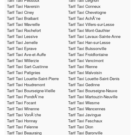
Tarif Taxi Pessoux
Tarif Taxi Leignon
Tarif Taxi Haversin
Tarif Taxi Conneux
Tarif Taxi Ciney
Tarif Taxi Chevetogne
Tarif Taxi Braibant
Tarif Taxi AchÃ¨ne
Tarif Taxi Wavreille
Tarif Taxi Villers-sur-Lesse
Tarif Taxi Rochefort
Tarif Taxi Mont-Gauthier
Tarif Taxi Lessive
Tarif Taxi Lavaux-Sainte-Anne
Tarif Taxi Jemelle
Tarif Taxi Han-sur-Lesse
Tarif Taxi Eprave
Tarif Taxi Buissonville
Tarif Taxi Ave-et-Auffe
Tarif Taxi Froidfontaine
Tarif Taxi Willerzie
Tarif Taxi Vencimont
Tarif Taxi Sart-Custinne
Tarif Taxi Rienne
Tarif Taxi Patignies
Tarif Taxi Malvoisin
Tarif Taxi Louette-Saint-Pierre
Tarif Taxi Louette-Saint-Denis
Tarif Taxi Houdremont
Tarif Taxi Gedinne
Tarif Taxi Bourseigne-Vieille
Tarif Taxi Bourseigne-Neuve
Tarif Taxi PondrÃ¨me
Tarif Taxi Martouzin-Neuville
Tarif Taxi Focant
Tarif Taxi Wiesme
Tarif Taxi Winenne
Tarif Taxi Wancennes
Tarif Taxi VonÃ¨che
Tarif Taxi Javingue
Tarif Taxi Honnay
Tarif Taxi Feschaux
Tarif Taxi Felenne
Tarif Taxi Dion
Tarif Taxi Beauraing
Tarif Taxi Baronville